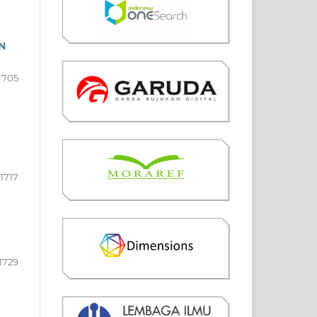
N
1705
1717
1729