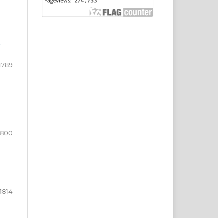
A
1789
1800
1814