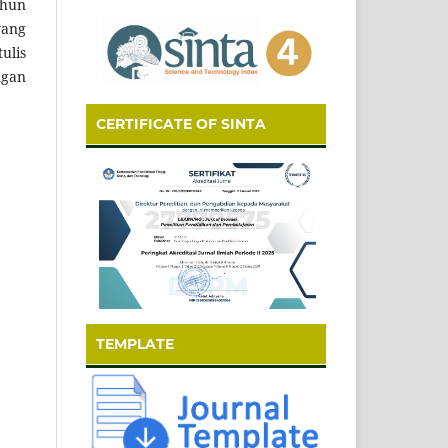
ahun
yang
ulis
ngan
CERTIFICATE OF SINTA
TEMPLATE