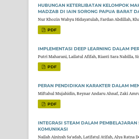
HUBUNGAN KETERLIBATAN KELOMPOK MAH
MADZAB DI IAIN SORONG PAPUA BARAT D
Nur Khozin Wahyu Hidayatulah, Fardan Abdillah, Kh
PDF
IMPLEMENTASI DEEP LEARNING DALAM P
Putri Maharani, Lailatul Afifah, Rianti Sara Nabilla, 
PDF
PERAN PENDIDIKAN KARAKTER DALAM ME
Miftahul Mujahidin, Reynar Andaru Ahnaf, Zaki Amrul
PDF
INTEGRASI STEAM DALAM PEMBELAJARAN 
KOMUNIKASI
Nailah Ainiyah Sa’adah, Latifatul Atifah, Alya Ratna 