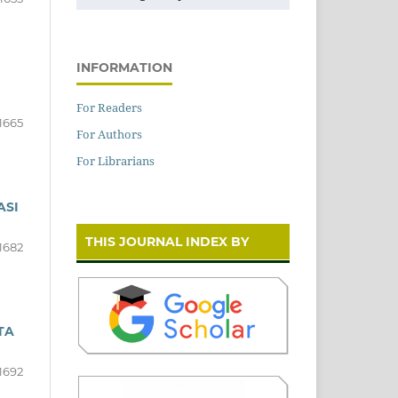
INFORMATION
For Readers
1665
For Authors
For Librarians
ASI
THIS JOURNAL INDEX BY
1682
TA
1692