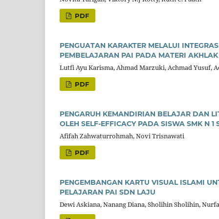
PDF
PENGUATAN KARAKTER MELALUI INTEGRASI
PEMBELAJARAN PAI PADA MATERI AKHLAK 
Lutfi Ayu Karisma, Ahmad Marzuki, Achmad Yusuf,
PDF
PENGARUH KEMANDIRIAN BELAJAR DAN LIT
OLEH SELF-EFFICACY PADA SISWA SMK N 1
Afifah Zahwaturrohmah, Novi Trisnawati
PDF
PENGEMBANGAN KARTU VISUAL ISLAMI UNT
PELAJARAN PAI SDN LAJU
Dewi Askiana, Nanang Diana, Sholihin Sholihin, Nurf