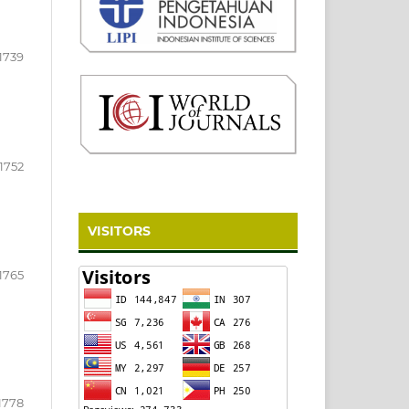
1739
1752
VISITORS
1765
1778