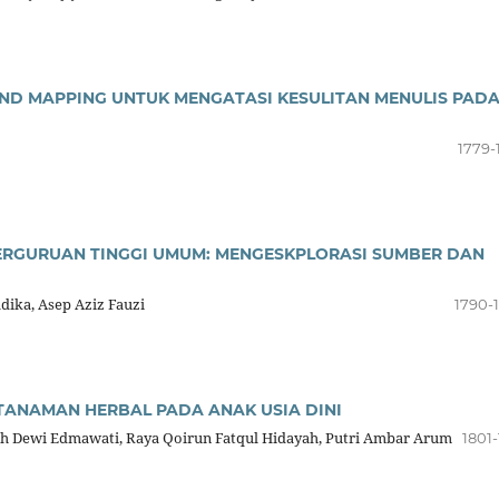
ND MAPPING UNTUK MENGATASI KESULITAN MENULIS PAD
1779-
RGURUAN TINGGI UMUM: MENGESKPLORASI SUMBER DAN
ika, Asep Aziz Fauzi
1790-
TANAMAN HERBAL PADA ANAK USIA DINI
ah Dewi Edmawati, Raya Qoirun Fatqul Hidayah, Putri Ambar Arum
1801-