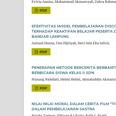
Evtria Annisa, Muhammad Akmansyah, Zahra Rahma
PDF
EFEKTIVITAS MODEL PEMBELAJARAN DISC
TERHADAP KEAKTIFAN BELAJAR PESERTA D
BANDAR LAMPUNG
Asmaul Husna, Umi Hijriyah, Devi Sela Eka Selvia
PDF
PENERAPAN METODE BERCERITA BERBAN
BERBICARA SISWA KELAS II SDN
Nunung Nahdiati, Helmi Helmi, Akmaluddin Akmalu
PDF
NILAI-NILAI MORAL DALAM CERITA FILM “T
DALAM PEMBELAJARAN SASTRA
Novita Tarigan, Viktory N.J Rotty, Ruth C. Paath