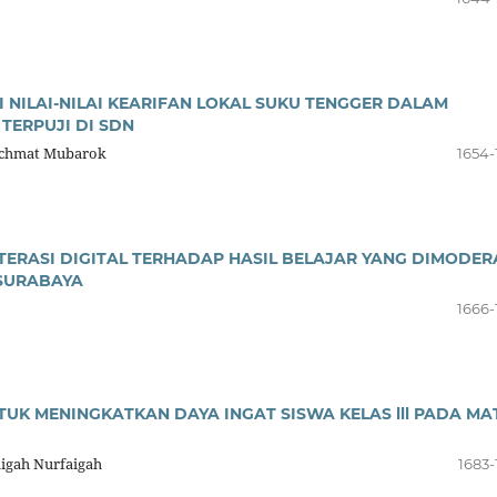
 NILAI-NILAI KEARIFAN LOKAL SUKU TENGGER DALAM
TERPUJI DI SDN
 Achmat Mubarok
1654-
ERASI DIGITAL TERHADAP HASIL BELAJAR YANG DIMODER
 SURABAYA
1666-
UK MENINGKATKAN DAYA INGAT SISWA KELAS lll PADA MA
aigah Nurfaigah
1683-