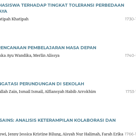
ASISWA TERHADAP TINGKAT TOLERANSI PERBEDAAN
AYA
atipah Khatipah
1730-
ERENCANAAN PEMBELAJARAN MASA DEPAN
Siska Ayu Wandika, Merlin Alissya
1740-
NGATASI PERUNDUNGAN DI SEKOLAH
lah Zain, Ismail Ismail, Alfiansyah Habib Arrokhim
1753-
SAINS: ANALISIS KETERAMPILAN KOLABORASI DAN
Dewi, Jenny Jessica Kristine Bilung, Aisyah Nur Halimah, Farah Erika
1766-