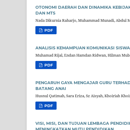
OTONOMI DAERAH DAN DINAMIKA KEBIJAK
DAN MTS
Nada Dikurnia Raharjo, Muhammad Munadi, Abdul M
PDF
ANALISIS KEMAMPUAN KOMUNIKASI SISWA
Muhamad Rijal, Endan Hamdan Ridwan, Hilman Mub
PDF
PENGARUH GAYA MENGAJAR GURU TERHADA
BATANG ANAI
Husnul Qatimah, Sara Eriza, Sz Aisyah, Khoiriah Khoi
PDF
VISI, MISI, DAN TUJUAN LEMBAGA PENDI
MENINGKATKAN MUTU PENDIDIKAN