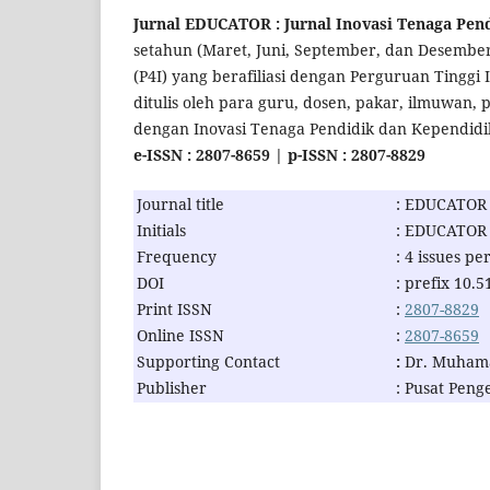
Jurnal EDUCATOR : Jurnal Inovasi Tenaga Pen
setahun (Maret, Juni, September, dan Desember
(P4I) yang berafiliasi dengan Perguruan Tinggi I
ditulis oleh para guru, dosen, pakar, ilmuwan, 
dengan Inovasi Tenaga Pendidik dan Kependid
e-ISSN : 2807-8659 | p-ISSN : 2807-8829
Journal title
:
EDUCATOR :
Initials
:
EDUCATOR
Frequency
:
4 issues per
DOI
:
prefix 10.5
Print ISSN
:
2807-8829
Online ISSN
:
2807-8659
Supporting Contact
:
Dr. Muhama
Publisher
:
Pusat Peng