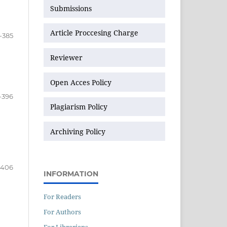
Submissions
Article Proccesing Charge
-385
Reviewer
Open Acces Policy
-396
Plagiarism Policy
Archiving Policy
-406
INFORMATION
For Readers
For Authors
For Librarians