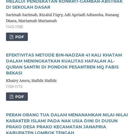
MELALUI PENDEKATAN KONKRIT-GAMBAR-ABSTRAK
DI SEKOLAH DASAR
Sarimah Sarimah, Rizalul Fiqry, Adi Apriadi Adiansha, Nanang
Diana, Mariamah Mariamah
1145-1158
PDF
EFEKTIVITAS METODE BIN-NADZAR 41 KALI KHATAM
DALAM MENINGKATKAN KUALITAS HAFALAN AL-
QURAN SANTRI DI PONDOK PESANTREN MQ FABIS
BEKASI
Khairy Amru, Hafidz Hafidz
1159-1172
PDF
PERAN ORANG TUA DALAM MENANAMKAN NILAI-NILAI
KARAKTER ISLAMI PADA NAK USIA DINI DI DUSUN
PRAKO DESA PRAKO KECAMATAN JANAPRIA
KABUPATEN LOMBOK TENGAH