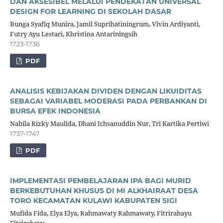
DAN AKSESIBEL MELALUI PENDEKATAN UNIVERSAL
DESIGN FOR LEARNING DI SEKOLAH DASAR
Bunga Syafiq Munira, Jamil Suprihatiningrum, Vivin Ardiyanti,
Futry Ayu Lestari, Khristina Antariningsih
1723-1736
PDF
ANALISIS KEBIJAKAN DIVIDEN DENGAN LIKUIDITAS
SEBAGAI VARIABEL MODERASI PADA PERBANKAN DI
BURSA EFEK INDONESIA
Nabila Rizky Maulida, Dhani Ichsanuddin Nur, Tri Kartika Pertiwi
1737-1747
PDF
IMPLEMENTASI PEMBELAJARAN IPA BAGI MURID
BERKEBUTUHAN KHUSUS DI MI ALKHAIRAAT DESA
TORO KECAMATAN KULAWI KABUPATEN SIGI
Mufida Fida, Elya Elya, Rahmawaty Rahmawaty, Fitrirahayu
Fitrirahayu