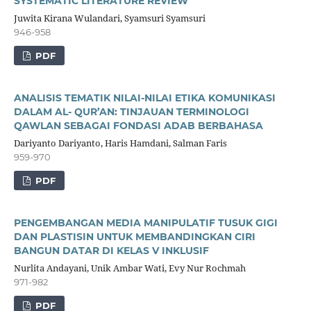
SYSTEMATIC LITERATURE REVIEW
Juwita Kirana Wulandari, Syamsuri Syamsuri
946-958
PDF
ANALISIS TEMATIK NILAI-NILAI ETIKA KOMUNIKASI
DALAM AL- QUR’AN: TINJAUAN TERMINOLOGI
QAWLAN SEBAGAI FONDASI ADAB BERBAHASA
Dariyanto Dariyanto, Haris Hamdani, Salman Faris
959-970
PDF
PENGEMBANGAN MEDIA MANIPULATIF TUSUK GIGI
DAN PLASTISIN UNTUK MEMBANDINGKAN CIRI
BANGUN DATAR DI KELAS V INKLUSIF
Nurlita Andayani, Unik Ambar Wati, Evy Nur Rochmah
971-982
PDF