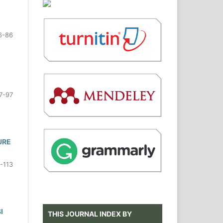
6-86
7-97
URE
-113
I
THIS JOURNAL INDEX BY