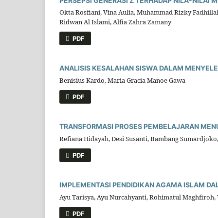
PERSEPSI GENERASI Z TERHADAP NILA-NILAI
Okta Rosfiani, Vina Aulia, Muhammad Rizky Fadhill
Ridwan Al Islami, Alfia Zahra Zamany
PDF
ANALISIS KESALAHAN SISWA DALAM MENYEL
Benisius Kardo, Maria Gracia Manoe Gawa
PDF
TRANSFORMASI PROSES PEMBELAJARAN MENUJ
Refiana Hidayah, Desi Susanti, Bambang Sumardjoko
PDF
IMPLEMENTASI PENDIDIKAN AGAMA ISLAM D
Ayu Tarisya, Ayu Nurcahyanti, Rohimatul Maghfiroh, 
PDF