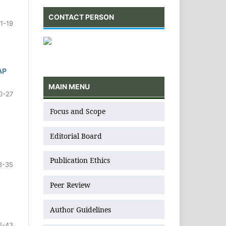
CONTACT PERSON
11-19
AP
MAIN MENU
0-27
Focus and Scope
Editorial Board
Publication Ethics
8-35
Peer Review
Author Guidelines
6-43