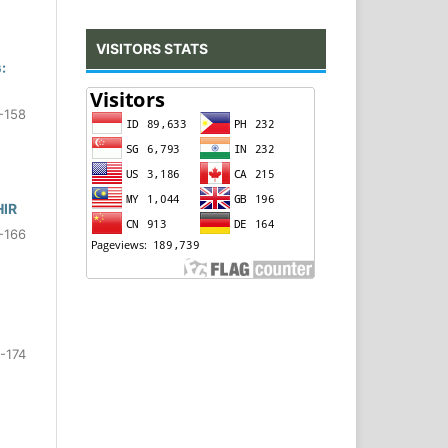
VISITORS STATS
:
-158
IR
-166
-174