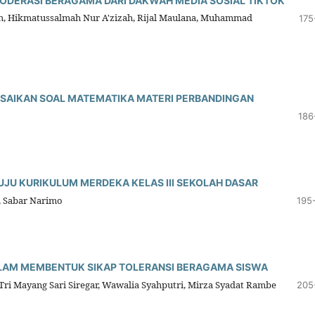
 MODERASI BERAGAMA DARI DAKWAH MEDIA SOSIAL TIKTOK
ah, Hikmatussalmah Nur A'zizah, Rijal Maulana, Muhammad
175
ESAIKAN SOAL MATEMATIKA MATERI PERBANDINGAN
186
U KURIKULUM MERDEKA KELAS III SEKOLAH DASAR
, Sabar Narimo
195
ALAM MEMBENTUK SIKAP TOLERANSI BERAGAMA SISWA
Tri Mayang Sari Siregar, Wawalia Syahputri, Mirza Syadat Rambe
205