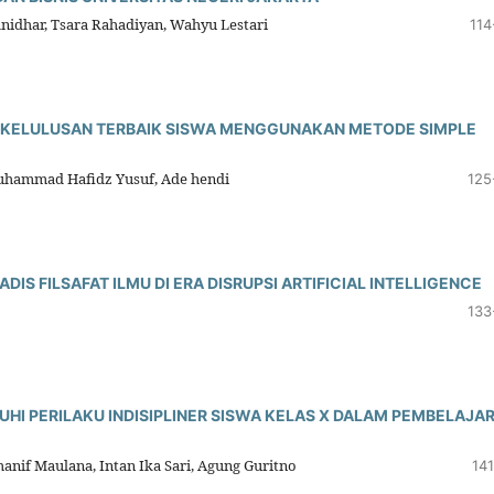
anidhar, Tsara Rahadiyan, Wahyu Lestari
114
 KELULUSAN TERBAIK SISWA MENGGUNAKAN METODE SIMPLE
hammad Hafidz Yusuf, Ade hendi
125
DIS FILSAFAT ILMU DI ERA DISRUPSI ARTIFICIAL INTELLIGENCE
133
HI PERILAKU INDISIPLINER SISWA KELAS X DALAM PEMBELAJA
anif Maulana, Intan Ika Sari, Agung Guritno
141