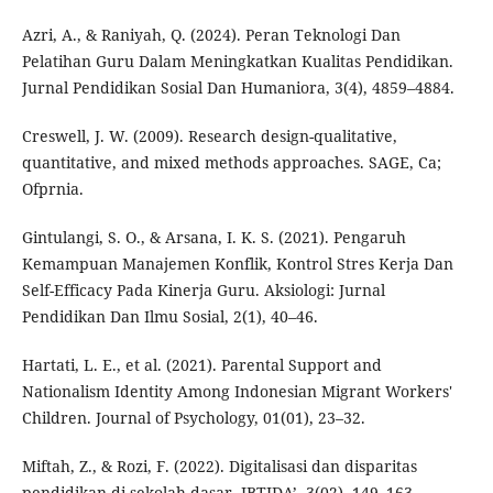
Azri, A., & Raniyah, Q. (2024). Peran Teknologi Dan
Pelatihan Guru Dalam Meningkatkan Kualitas Pendidikan.
Jurnal Pendidikan Sosial Dan Humaniora, 3(4), 4859–4884.
Creswell, J. W. (2009). Research design-qualitative,
quantitative, and mixed methods approaches. SAGE, Ca;
Ofprnia.
Gintulangi, S. O., & Arsana, I. K. S. (2021). Pengaruh
Kemampuan Manajemen Konflik, Kontrol Stres Kerja Dan
Self-Efficacy Pada Kinerja Guru. Aksiologi: Jurnal
Pendidikan Dan Ilmu Sosial, 2(1), 40–46.
Hartati, L. E., et al. (2021). Parental Support and
Nationalism Identity Among Indonesian Migrant Workers'
Children. Journal of Psychology, 01(01), 23–32.
Miftah, Z., & Rozi, F. (2022). Digitalisasi dan disparitas
pendidikan di sekolah dasar. IBTIDA’, 3(02), 149–163.