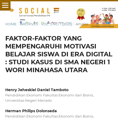
HOME
/
ARCHIVES
/
VOL. 5 NO. 1 (2025)
/
Articles
FAKTOR-FAKTOR YANG
MEMPENGARUHI MOTIVASI
BELAJAR SISWA DI ERA DIGITAL
: STUDI KASUS DI SMA NEGERI 1
WORI MINAHASA UTARA
Henry Jeheskiel Daniel Tamboto
Pendidikan Ekonomi Fakultas Ekonomi dan Bisnis,
Universitas Negeri Manado
Herman Philips Dolonseda
Pendidikan Ekonomi Fakultas Ekonomi dan Bisnis,