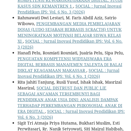
KOMPETENSI KEWARGANEGARAAN DIGITAL: STUDI
KASUS SDN KEMANTREN 1
,
SOCIAL : Jurnal Inovasi
Pendidikan IPS: Vol. 6 No. 3 (2026)
Rahmawati Dwi Lestari, M. Faris Abdil Aziz, Satrio
Wibowo,
PENGEMBANGAN MEDIA PEMBELAJARAN
DOJAS (LUDO SEJARAH BERBASIS SCRACTH) UNTUK
MENINGKATKAN MOTIVASI BELAJAR SISWA KELAS
XI
,
SOCIAL : Jurnal Inovasi Pendidikan IPS: Vol. 6 No.
3 (2026)
Hanafi Pelu, Rosmiati Rosmiati, Juairia Pelu, Sipa Pelu,
PENGUATAN KOMPETENSI WIDYAISWARA ERA
DIGITAL BERBASIS MANAJEMEN TALENTA DI BALAI
DIKLAT KEAGAMAAN MAKASSAR
,
SOCIAL : Jurnal
Inovasi Pendidikan IPS: Vol. 6 No. 1 (2026)
Rita Jahiti Tanjung, Rusli Yusuf, Ishak Ishak, Masrizal
Masrizal,
SOCIAL DISTRUST DAN PUBLIC LIE
SEBAGAI ANCAMAN TERSEMBUNYI BAGI
PENDIDIKAN ANAK USIA DINI: ANALISIS DAMPAK
TERHADAP PERKEMBANGAN PSIKOSOSIAL ANAK DI
ERA DIGITAL
,
SOCIAL : Jurnal Inovasi Pendidikan IPS:
Vol. 6 No. 3 (2026)
Sigit Tri Atmaja Priya Hutama, Bukhari Muslim, Esti
Perwitasari, Rr. Nanik Setyowati, Siti Maizul Habibah,