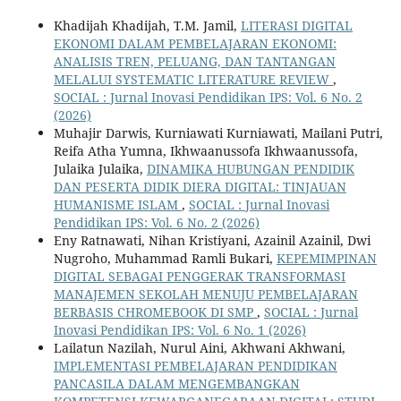
Khadijah Khadijah, T.M. Jamil,
LITERASI DIGITAL
EKONOMI DALAM PEMBELAJARAN EKONOMI:
ANALISIS TREN, PELUANG, DAN TANTANGAN
MELALUI SYSTEMATIC LITERATURE REVIEW
,
SOCIAL : Jurnal Inovasi Pendidikan IPS: Vol. 6 No. 2
(2026)
Muhajir Darwis, Kurniawati Kurniawati, Mailani Putri,
Reifa Atha Yumna, Ikhwaanussofa Ikhwaanussofa,
Julaika Julaika,
DINAMIKA HUBUNGAN PENDIDIK
DAN PESERTA DIDIK DIERA DIGITAL: TINJAUAN
HUMANISME ISLAM
,
SOCIAL : Jurnal Inovasi
Pendidikan IPS: Vol. 6 No. 2 (2026)
Eny Ratnawati, Nihan Kristiyani, Azainil Azainil, Dwi
Nugroho, Muhammad Ramli Bukari,
KEPEMIMPINAN
DIGITAL SEBAGAI PENGGERAK TRANSFORMASI
MANAJEMEN SEKOLAH MENUJU PEMBELAJARAN
BERBASIS CHROMEBOOK DI SMP
,
SOCIAL : Jurnal
Inovasi Pendidikan IPS: Vol. 6 No. 1 (2026)
Lailatun Nazilah, Nurul Aini, Akhwani Akhwani,
IMPLEMENTASI PEMBELAJARAN PENDIDIKAN
PANCASILA DALAM MENGEMBANGKAN