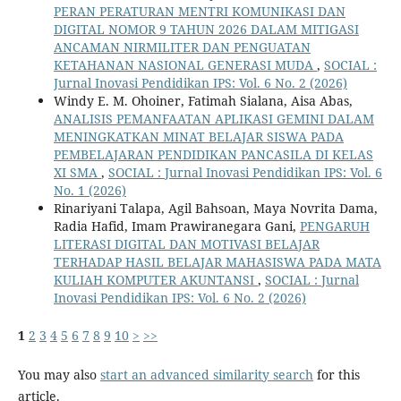
PERAN PERATURAN MENTRI KOMUNIKASI DAN
DIGITAL NOMOR 9 TAHUN 2026 DALAM MITIGASI
ANCAMAN NIRMILITER DAN PENGUATAN
KETAHANAN NASIONAL GENERASI MUDA
,
SOCIAL :
Jurnal Inovasi Pendidikan IPS: Vol. 6 No. 2 (2026)
Windy E. M. Ohoiner, Fatimah Sialana, Aisa Abas,
ANALISIS PEMANFAATAN APLIKASI GEMINI DALAM
MENINGKATKAN MINAT BELAJAR SISWA PADA
PEMBELAJARAN PENDIDIKAN PANCASILA DI KELAS
XI SMA
,
SOCIAL : Jurnal Inovasi Pendidikan IPS: Vol. 6
No. 1 (2026)
Rinariyani Talapa, Agil Bahsoan, Maya Novrita Dama,
Radia Hafid, Imam Prawiranegara Gani,
PENGARUH
LITERASI DIGITAL DAN MOTIVASI BELAJAR
TERHADAP HASIL BELAJAR MAHASISWA PADA MATA
KULIAH KOMPUTER AKUNTANSI
,
SOCIAL : Jurnal
Inovasi Pendidikan IPS: Vol. 6 No. 2 (2026)
1
2
3
4
5
6
7
8
9
10
>
>>
You may also
start an advanced similarity search
for this
article.