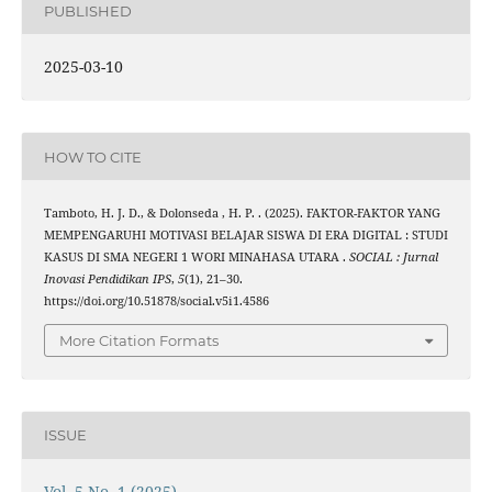
PUBLISHED
2025-03-10
HOW TO CITE
Tamboto, H. J. D., & Dolonseda , H. P. . (2025). FAKTOR-FAKTOR YANG
MEMPENGARUHI MOTIVASI BELAJAR SISWA DI ERA DIGITAL : STUDI
KASUS DI SMA NEGERI 1 WORI MINAHASA UTARA .
SOCIAL : Jurnal
Inovasi Pendidikan IPS
,
5
(1), 21–30.
https://doi.org/10.51878/social.v5i1.4586
More Citation Formats
ISSUE
Vol. 5 No. 1 (2025)