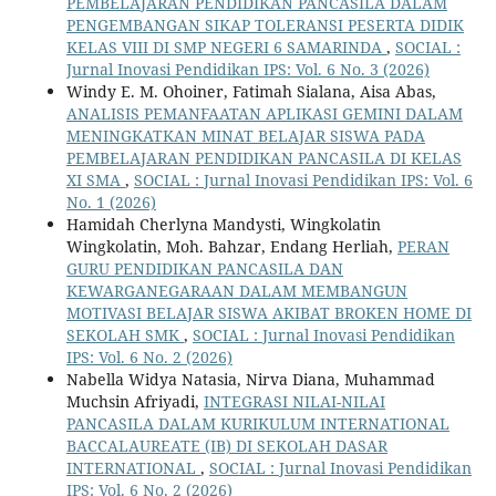
PEMBELAJARAN PENDIDIKAN PANCASILA DALAM
PENGEMBANGAN SIKAP TOLERANSI PESERTA DIDIK
KELAS VIII DI SMP NEGERI 6 SAMARINDA
,
SOCIAL :
Jurnal Inovasi Pendidikan IPS: Vol. 6 No. 3 (2026)
Windy E. M. Ohoiner, Fatimah Sialana, Aisa Abas,
ANALISIS PEMANFAATAN APLIKASI GEMINI DALAM
MENINGKATKAN MINAT BELAJAR SISWA PADA
PEMBELAJARAN PENDIDIKAN PANCASILA DI KELAS
XI SMA
,
SOCIAL : Jurnal Inovasi Pendidikan IPS: Vol. 6
No. 1 (2026)
Hamidah Cherlyna Mandysti, Wingkolatin
Wingkolatin, Moh. Bahzar, Endang Herliah,
PERAN
GURU PENDIDIKAN PANCASILA DAN
KEWARGANEGARAAN DALAM MEMBANGUN
MOTIVASI BELAJAR SISWA AKIBAT BROKEN HOME DI
SEKOLAH SMK
,
SOCIAL : Jurnal Inovasi Pendidikan
IPS: Vol. 6 No. 2 (2026)
Nabella Widya Natasia, Nirva Diana, Muhammad
Muchsin Afriyadi,
INTEGRASI NILAI-NILAI
PANCASILA DALAM KURIKULUM INTERNATIONAL
BACCALAUREATE (IB) DI SEKOLAH DASAR
INTERNATIONAL
,
SOCIAL : Jurnal Inovasi Pendidikan
IPS: Vol. 6 No. 2 (2026)