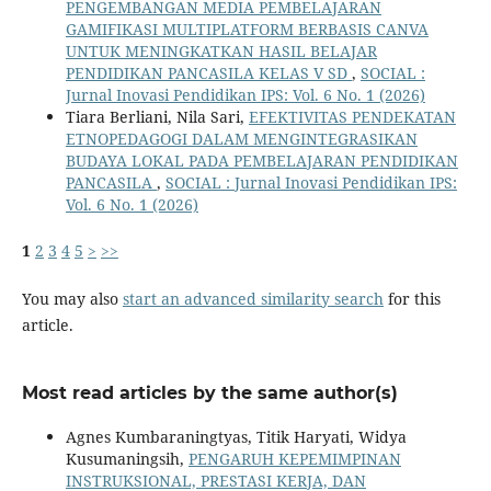
PENGEMBANGAN MEDIA PEMBELAJARAN
GAMIFIKASI MULTIPLATFORM BERBASIS CANVA
UNTUK MENINGKATKAN HASIL BELAJAR
PENDIDIKAN PANCASILA KELAS V SD
,
SOCIAL :
Jurnal Inovasi Pendidikan IPS: Vol. 6 No. 1 (2026)
Tiara Berliani, Nila Sari,
EFEKTIVITAS PENDEKATAN
ETNOPEDAGOGI DALAM MENGINTEGRASIKAN
BUDAYA LOKAL PADA PEMBELAJARAN PENDIDIKAN
PANCASILA
,
SOCIAL : Jurnal Inovasi Pendidikan IPS:
Vol. 6 No. 1 (2026)
1
2
3
4
5
>
>>
You may also
start an advanced similarity search
for this
article.
Most read articles by the same author(s)
Agnes Kumbaraningtyas, Titik Haryati, Widya
Kusumaningsih,
PENGARUH KEPEMIMPINAN
INSTRUKSIONAL, PRESTASI KERJA, DAN