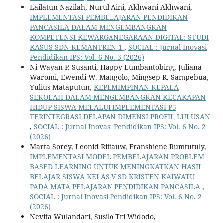
Lailatun Nazilah, Nurul Aini, Akhwani Akhwani,
IMPLEMENTASI PEMBELAJARAN PENDIDIKAN
PANCASILA DALAM MENGEMBANGKAN
KOMPETENSI KEWARGANEGARAAN DIGITAL: STUDI
KASUS SDN KEMANTREN 1
,
SOCIAL : Jurnal Inovasi
Pendidikan IPS: Vol. 6 No. 3 (2026)
Ni Wayan P. Susanti, Happy Lumbantobing, Juliana
Waromi, Ewendi W. Mangolo, Mingsep R. Sampebua,
Yulius Mataputun,
KEPEMIMPINAN KEPALA
SEKOLAH DALAM MENGEMBANGKAN KECAKAPAN
HIDUP SISWA MELALUI IMPLEMENTASI P5
TERINTEGRASI DELAPAN DIMENSI PROFIL LULUSAN
,
SOCIAL : Jurnal Inovasi Pendidikan IPS: Vol. 6 No. 2
(2026)
Marta Sorey, Leonid Ritiauw, Franshiene Rumtutuly,
IMPLEMENTASI MODEL PEMBELAJARAN PROBLEM
BASED LEARNING UNTUK MENINGKATKAN HASIL
BELAJAR SISWA KELAS V SD KRISTEN KAIWATU
PADA MATA PELAJARAN PENDIDIKAN PANCASILA
,
SOCIAL : Jurnal Inovasi Pendidikan IPS: Vol. 6 No. 2
(2026)
Nevita Wulandari, Susilo Tri Widodo,