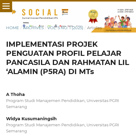
HOME
/
ARCHIVES
/
VOL. 5 NO. 1 (2025)
/
Articles
IMPLEMENTASI PROJEK
PENGUATAN PROFIL PELAJAR
PANCASILA DAN RAHMATAN LIL
‘ALAMIN (P5RA) DI MTs
A Thoha
Program Studi Manajemen Pendidikan, Universitas PGRI
Semarang
Widya Kusumaningsih
Program Studi Manajemen Pendidikan, Universitas PGRI
Semarang