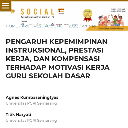
HOME
/
ARCHIVES
/
VOL. 5 NO. 1 (2025)
/
Articles
PENGARUH KEPEMIMPINAN
INSTRUKSIONAL, PRESTASI
KERJA, DAN KOMPENSASI
TERHADAP MOTIVASI KERJA
GURU SEKOLAH DASAR
Agnes Kumbaraningtyas
Universitas PGRI Semarang
Titik Haryati
Universitas PGRI Semarang