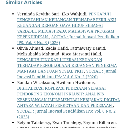
Similar Articles
Verninda Revitha Sari, Eko Wahjudi,
PENGARUH
PENGETAHUAN KEUANGAN TERHADAP PERILAKU
KEUANGAN DENGAN GAYA HIDUP SEBAGAI
VARIABEL MEDIASI PADA MAHASISWA PROGRAM
KEPENDIDIKAN
,
SOCIAL : Jurnal Inovasi Pendidikan
IPS: Vol. 6 No. 3 (2026)
Olivia Ahmad, Radia Hafid, Fatmawaty Damiti,
Melizubaida Mahmud, Risca Marsanti Halid,
PENGARUH TINGKAT LITERASI KEUANGAN
TERHADAP PENGELOLAAN KEUANGAN PENERIMA
MANFAAT BANTUAN SOSIAL PKH
,
SOCIAL : Jurnal
Inovasi Pendidikan IPS: Vol. 6 No. 2 (2026)
Bondan Wicaksono, Hwihanu Hwihanus,
DIGITALISASI KOPERASI PEDESAAN SEBAGAI
PENDORONG EKONOMI INKLUSIF: ANALISIS
KESENJANGAN IMPLEMENTASI KEBIJAKAN DIGITAL
ANTARA WILAYAH PERKOTAAN DAN PEDESAAN
,
SOCIAL : Jurnal Inovasi Pendidikan IPS: Vol. 6 No. 2
(2026)
Belyon Talabessy, Evan Tanalepy, Bayumi Kilbaren,