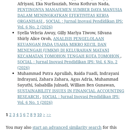
Afriyani, Eka Nurfauziah, Nena Kothrun Nada,
PENTINGNYA MANAJEMEN SUMBER DAYA MANUSIA
DALAM MENINGKATKAN EFEKTIVITAS KERJA
ORGANISASI
,
SOCIAL : Jurnal Inovasi Pendidikan IPS:
Vol. 6 No. 2 (2026)
Syella Vebria Awuy, Gilly Marlya Tiwow, Silvana
Shirly Alice Oroh,
ANALISIS PENGELOLAAN
KEUANGAN PADA USAHA MIKRO KECIL DAN
MENENGAH (UMKM) DI KELURAHAN MATANI
KECAMATAN TOMOHON TENGAH KOTA TOMOHON
,
SOCIAL : Jurnal Inovasi Pendidikan IPS: Vol. 6 No. 2
(2026)
Muhammad Putra Aprullah, Raida Fuadi, Indrayani
Indrayani, Zahara Zahara, Agus Adria, Muhammad
Sayuthi, Salsabilla Julnadi, William Ben Gunawan,
SUSTAINABILITY ISSUES IN FINANCIAL ACCOUNTING
RESEARCH
,
SOCIAL : Jurnal Inovasi Pendidikan IPS:
Vol. 6 No. 1 (2026)
1
2
3
4
5
6
7
8
9
10
>
>>
You may also
start an advanced similarity search
for this