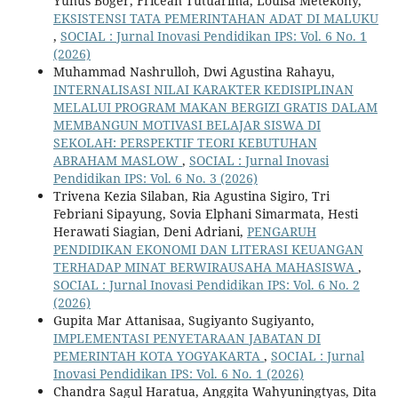
Yunus Boger, Fricean Tutuarima, Louisa Metekohy,
EKSISTENSI TATA PEMERINTAHAN ADAT DI MALUKU
,
SOCIAL : Jurnal Inovasi Pendidikan IPS: Vol. 6 No. 1
(2026)
Muhammad Nashrulloh, Dwi Agustina Rahayu,
INTERNALISASI NILAI KARAKTER KEDISIPLINAN
MELALUI PROGRAM MAKAN BERGIZI GRATIS DALAM
MEMBANGUN MOTIVASI BELAJAR SISWA DI
SEKOLAH: PERSPEKTIF TEORI KEBUTUHAN
ABRAHAM MASLOW
,
SOCIAL : Jurnal Inovasi
Pendidikan IPS: Vol. 6 No. 3 (2026)
Trivena Kezia Silaban, Ria Agustina Sigiro, Tri
Febriani Sipayung, Sovia Elphani Simarmata, Hesti
Herawati Siagian, Deni Adriani,
PENGARUH
PENDIDIKAN EKONOMI DAN LITERASI KEUANGAN
TERHADAP MINAT BERWIRAUSAHA MAHASISWA
,
SOCIAL : Jurnal Inovasi Pendidikan IPS: Vol. 6 No. 2
(2026)
Gupita Mar Attanisaa, Sugiyanto Sugiyanto,
IMPLEMENTASI PENYETARAAN JABATAN DI
PEMERINTAH KOTA YOGYAKARTA
,
SOCIAL : Jurnal
Inovasi Pendidikan IPS: Vol. 6 No. 1 (2026)
Chandra Sagul Haratua, Anggita Wahyuningtyas, Dita