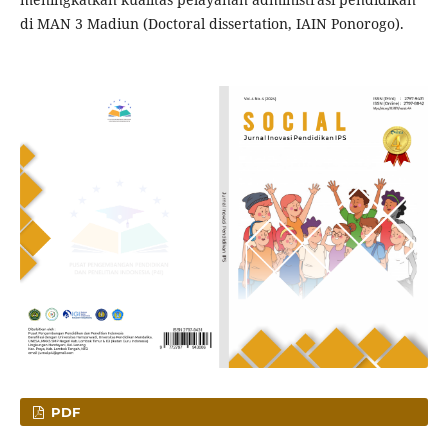
di MAN 3 Madiun (Doctoral dissertation, IAIN Ponorogo).
PDF