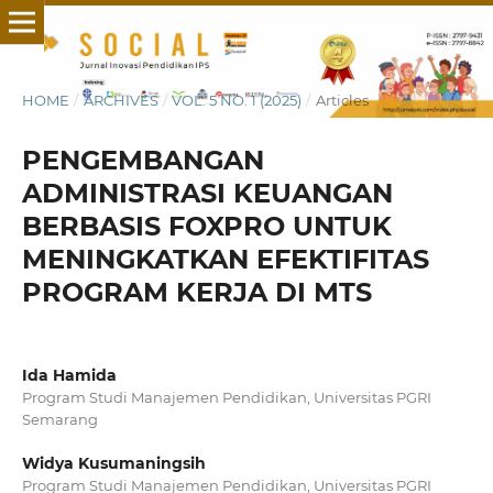
HOME
/
ARCHIVES
/
VOL. 5 NO. 1 (2025)
/
Articles
PENGEMBANGAN
ADMINISTRASI KEUANGAN
BERBASIS FOXPRO UNTUK
MENINGKATKAN EFEKTIFITAS
PROGRAM KERJA DI MTS
Ida Hamida
Program Studi Manajemen Pendidikan, Universitas PGRI
Semarang
Widya Kusumaningsih
Program Studi Manajemen Pendidikan, Universitas PGRI