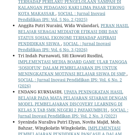
TERHADAP PERILAKU PENGELOLAAN SAMPAH DI
KALANGAN PEDAGANG KAKI LIMA PASAR TERONG
KOTA MAKASSAR
,
SOCIAL : Jurnal Inovasi
Pendidikan IPS: Vol. 5 No. 2 (2025)
Anggita Putri Nuraini, Wida Wulandari,
PERAN HASIL
BELAJAR SEBAGAI MEDIATOR EFIKASI DIRI DAN
STATUS SOSIAL EKONOMI TERHADAP ASPIRASI
PENDIDIKAN SISWA
,
SOCIAL : Jurnal Inovasi
Pendidikan IPS: Vol. 6 No. 3 (2026)
Tri Indah Purnawati, Siti Ekowati Rusdini,
IMPLEMENTASI MEDIA BOARD GAME ULAR TANGGA
‘SOSIOFUN’ DALAM PEMBELAJARAN IPS UNTUK
MENINGKATKAN MOTIVASI BELAJAR SISWA DI SMP
,
SOCIAL : Jurnal Inovasi Pendidikan IPS: Vol. 6 No. 2
(2026)
ENDANG KURNIASIH,
UPAYA PENINGKATAN HASIL
BELAJAR PADA MATA PELAJARAN SEJARAH DENGAN
MODEL PEMBELAJARAN DISCOVERY LEARNING DI
KELAS X TAB SMK NEGERI 2 PAYAKUMBUH
,
SOCIAL :
Jurnal Inovasi Pendidikan IPS: Vol. 2 No. 3 (2022)
Syeninda Nuraliva Putri Elyan, Novita Majid, Moh.
Bahzar, Wingkolatin Wingkolatin,
IMPLEMENTASI
PEMBELAJARAN PENDIDIKAN PANCASILA DALAM