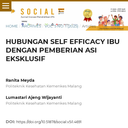
HOME
/
ARCHIVES
/
VOL. 5 NO. 1 (2025)
/
Articles
HUBUNGAN SELF EFFICACY IBU
DENGAN PEMBERIAN ASI
EKSKLUSIF
Ranita Meyda
Politeknik Kesehatan Kemenkes Malang
Lumastari Ajeng Wijayanti
Politeknik Kesehatan Kemenkes Malang
DOI:
https://doi.org/10.51878/social.v5i1.4691