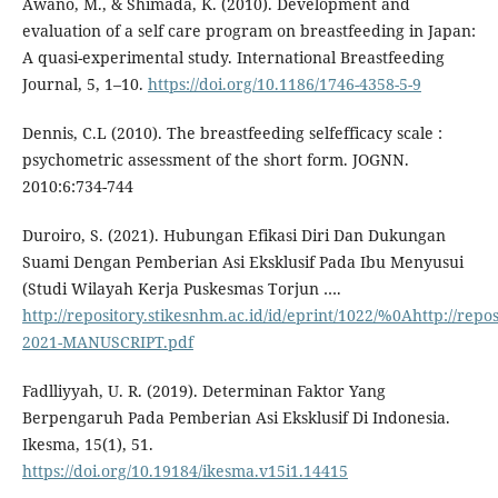
Awano, M., & Shimada, K. (2010). Development and
evaluation of a self care program on breastfeeding in Japan:
A quasi-experimental study. International Breastfeeding
Journal, 5, 1–10.
https://doi.org/10.1186/1746-4358-5-9
Dennis, C.L (2010). The breastfeeding selfefficacy scale :
psychometric assessment of the short form. JOGNN.
2010:6:734-744
Duroiro, S. (2021). Hubungan Efikasi Diri Dan Dukungan
Suami Dengan Pemberian Asi Eksklusif Pada Ibu Menyusui
(Studi Wilayah Kerja Puskesmas Torjun ….
http://repository.stikesnhm.ac.id/id/eprint/1022/%0Ahttp://repo
2021-MANUSCRIPT.pdf
Fadlliyyah, U. R. (2019). Determinan Faktor Yang
Berpengaruh Pada Pemberian Asi Eksklusif Di Indonesia.
Ikesma, 15(1), 51.
https://doi.org/10.19184/ikesma.v15i1.14415