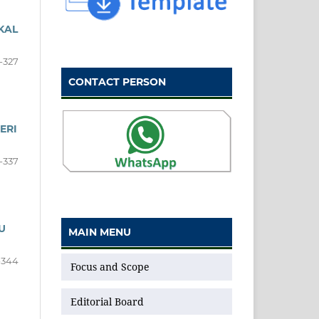
KAL
-327
CONTACT PERSON
ERI
-337
U
MAIN MENU
-344
Focus and Scope
Editorial Board