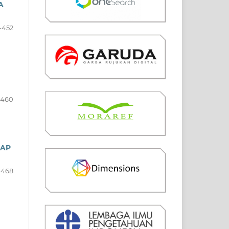
A
-452
-460
DAP
-468