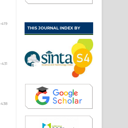
-419
THIS JOURNAL INDEX BY
-431
-438