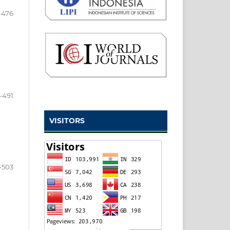
-476
-491
VISITORS
-503