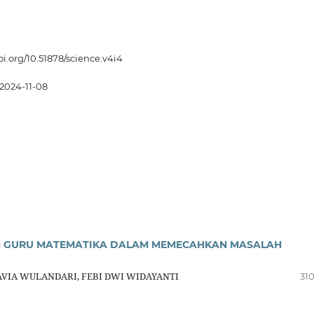
oi.org/10.51878/science.v4i4
2024-11-08
N GURU MATEMATIKA DALAM MEMECAHKAN MASALAH
AVIA WULANDARI, FEBI DWI WIDAYANTI
310