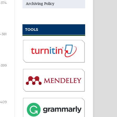
-374
Archiving Policy
TOOLS
-381
-399
-409