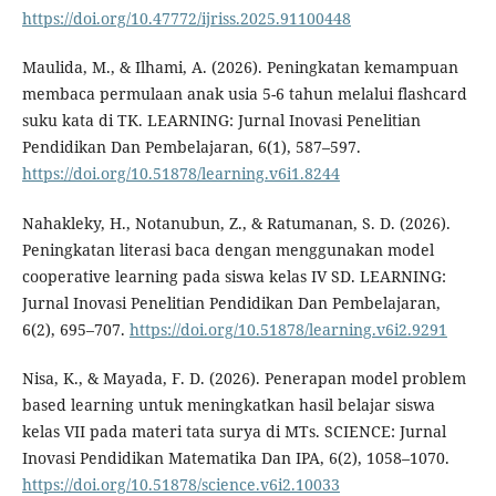
https://doi.org/10.47772/ijriss.2025.91100448
Maulida, M., & Ilhami, A. (2026). Peningkatan kemampuan
membaca permulaan anak usia 5-6 tahun melalui flashcard
suku kata di TK. LEARNING: Jurnal Inovasi Penelitian
Pendidikan Dan Pembelajaran, 6(1), 587–597.
https://doi.org/10.51878/learning.v6i1.8244
Nahakleky, H., Notanubun, Z., & Ratumanan, S. D. (2026).
Peningkatan literasi baca dengan menggunakan model
cooperative learning pada siswa kelas IV SD. LEARNING:
Jurnal Inovasi Penelitian Pendidikan Dan Pembelajaran,
6(2), 695–707.
https://doi.org/10.51878/learning.v6i2.9291
Nisa, K., & Mayada, F. D. (2026). Penerapan model problem
based learning untuk meningkatkan hasil belajar siswa
kelas VII pada materi tata surya di MTs. SCIENCE: Jurnal
Inovasi Pendidikan Matematika Dan IPA, 6(2), 1058–1070.
https://doi.org/10.51878/science.v6i2.10033