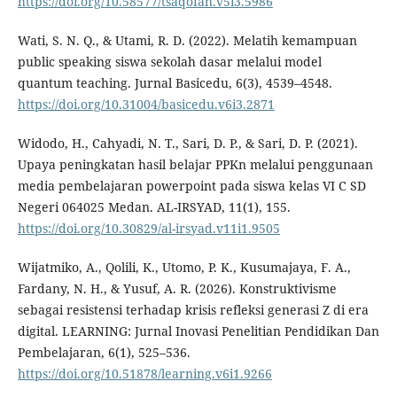
https://doi.org/10.58577/tsaqofah.v5i3.5986
Wati, S. N. Q., & Utami, R. D. (2022). Melatih kemampuan
public speaking siswa sekolah dasar melalui model
quantum teaching. Jurnal Basicedu, 6(3), 4539–4548.
https://doi.org/10.31004/basicedu.v6i3.2871
Widodo, H., Cahyadi, N. T., Sari, D. P., & Sari, D. P. (2021).
Upaya peningkatan hasil belajar PPKn melalui penggunaan
media pembelajaran powerpoint pada siswa kelas VI C SD
Negeri 064025 Medan. AL-IRSYAD, 11(1), 155.
https://doi.org/10.30829/al-irsyad.v11i1.9505
Wijatmiko, A., Qolili, K., Utomo, P. K., Kusumajaya, F. A.,
Fardany, N. H., & Yusuf, A. R. (2026). Konstruktivisme
sebagai resistensi terhadap krisis refleksi generasi Z di era
digital. LEARNING: Jurnal Inovasi Penelitian Pendidikan Dan
Pembelajaran, 6(1), 525–536.
https://doi.org/10.51878/learning.v6i1.9266