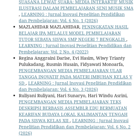
SUASANA LEWAT SUARA: MEDIA INTERAKTIF MUSIK
ILUSTRASI DALAM PEMBELAJARAN SENI MUSIK SMA
,
LEARNING : Jurnal Inovasi Penelitian Pendidikan
dan Pembelajaran: Vol. 6 No. 1 (2026)
MAZLAHIDAR MAZLAHIDAR,
PENINGKATAN HASIL
BELAJAR IPA MELALUI MODEL PEMBELAJARAN
TUTOR SEBAYA SISWA SMP NEGERI 7 BENGKALIS
,
LEARNING : Jurnal Inovasi Penelitian Pendidikan dan
Pembelajaran: Vol. 2 No. 4 (2022)
Regina Anggraini Darise, Evi Hasim, Wiwy Trianty
Pulukadang, Rusmin Husain, Fidyawati Monoarfa,
PENGEMBANGAN MEDIA PEMBELAJARAN ULAR
TANGGA INOVATIF PADA MATERI IMBUHAN KELAS V
SD
,
LEARNING : Jurnal Inovasi Penelitian Pendidikan
dan Pembelajaran: Vol. 6 No. 3 (2026)
Ruliyani Ruliyani, Hari Sunaryo, Hari Windu Asrini,
PENGEMBANGAN MEDIA PEMBELAJARAN TEKS
DESKRIPSI BERBASIS ASSEMBLR EDU BERMUATAN
KEARIFAN BUDAYA LOKAL KALIMANTAN TENGAH
PADA SISWA KELAS XII
,
LEARNING : Jurnal Inovasi
Penelitian Pendidikan dan Pembelajaran: Vol. 6 No. 2
(2026)