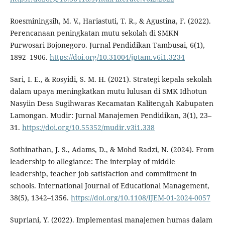
Roesminingsih, M. V., Hariastuti, T. R., & Agustina, F. (2022).
Perencanaan peningkatan mutu sekolah di SMKN
Purwosari Bojonegoro. Jurnal Pendidikan Tambusai, 6(1),
1892–1906.
https://doi.org/10.31004/jptam.v6i1.3234
Sari, I. E., & Rosyidi, S. M. H. (2021). Strategi kepala sekolah
dalam upaya meningkatkan mutu lulusan di SMK Idhotun
Nasyiin Desa Sugihwaras Kecamatan Kalitengah Kabupaten
Lamongan. Mudir: Jurnal Manajemen Pendidikan, 3(1), 23–
31.
https://doi.org/10.55352/mudir.v3i1.338
Sothinathan, J. S., Adams, D., & Mohd Radzi, N. (2024). From
leadership to allegiance: The interplay of middle
leadership, teacher job satisfaction and commitment in
schools. International Journal of Educational Management,
38(5), 1342–1356.
https://doi.org/10.1108/IJEM-01-2024-0057
Supriani, Y. (2022). Implementasi manajemen humas dalam