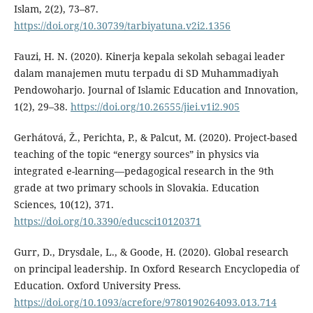
Islam, 2(2), 73–87.
https://doi.org/10.30739/tarbiyatuna.v2i2.1356
Fauzi, H. N. (2020). Kinerja kepala sekolah sebagai leader
dalam manajemen mutu terpadu di SD Muhammadiyah
Pendowoharjo. Journal of Islamic Education and Innovation,
1(2), 29–38.
https://doi.org/10.26555/jiei.v1i2.905
Gerhátová, Ž., Perichta, P., & Palcut, M. (2020). Project-based
teaching of the topic “energy sources” in physics via
integrated e-learning—pedagogical research in the 9th
grade at two primary schools in Slovakia. Education
Sciences, 10(12), 371.
https://doi.org/10.3390/educsci10120371
Gurr, D., Drysdale, L., & Goode, H. (2020). Global research
on principal leadership. In Oxford Research Encyclopedia of
Education. Oxford University Press.
https://doi.org/10.1093/acrefore/9780190264093.013.714