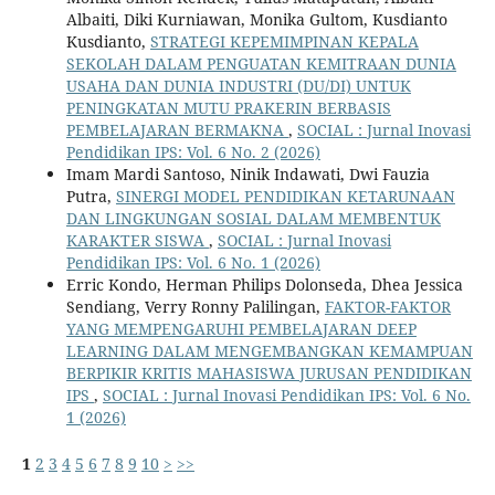
Albaiti, Diki Kurniawan, Monika Gultom, Kusdianto
Kusdianto,
STRATEGI KEPEMIMPINAN KEPALA
SEKOLAH DALAM PENGUATAN KEMITRAAN DUNIA
USAHA DAN DUNIA INDUSTRI (DU/DI) UNTUK
PENINGKATAN MUTU PRAKERIN BERBASIS
PEMBELAJARAN BERMAKNA
,
SOCIAL : Jurnal Inovasi
Pendidikan IPS: Vol. 6 No. 2 (2026)
Imam Mardi Santoso, Ninik Indawati, Dwi Fauzia
Putra,
SINERGI MODEL PENDIDIKAN KETARUNAAN
DAN LINGKUNGAN SOSIAL DALAM MEMBENTUK
KARAKTER SISWA
,
SOCIAL : Jurnal Inovasi
Pendidikan IPS: Vol. 6 No. 1 (2026)
Erric Kondo, Herman Philips Dolonseda, Dhea Jessica
Sendiang, Verry Ronny Palilingan,
FAKTOR-FAKTOR
YANG MEMPENGARUHI PEMBELAJARAN DEEP
LEARNING DALAM MENGEMBANGKAN KEMAMPUAN
BERPIKIR KRITIS MAHASISWA JURUSAN PENDIDIKAN
IPS
,
SOCIAL : Jurnal Inovasi Pendidikan IPS: Vol. 6 No.
1 (2026)
1
2
3
4
5
6
7
8
9
10
>
>>