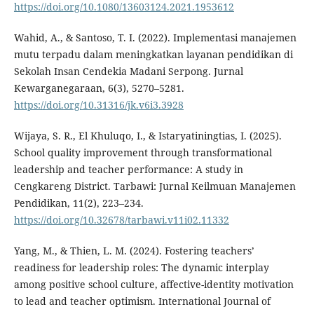
https://doi.org/10.1080/13603124.2021.1953612
Wahid, A., & Santoso, T. I. (2022). Implementasi manajemen
mutu terpadu dalam meningkatkan layanan pendidikan di
Sekolah Insan Cendekia Madani Serpong. Jurnal
Kewarganegaraan, 6(3), 5270–5281.
https://doi.org/10.31316/jk.v6i3.3928
Wijaya, S. R., El Khuluqo, I., & Istaryatiningtias, I. (2025).
School quality improvement through transformational
leadership and teacher performance: A study in
Cengkareng District. Tarbawi: Jurnal Keilmuan Manajemen
Pendidikan, 11(2), 223–234.
https://doi.org/10.32678/tarbawi.v11i02.11332
Yang, M., & Thien, L. M. (2024). Fostering teachers’
readiness for leadership roles: The dynamic interplay
among positive school culture, affective-identity motivation
to lead and teacher optimism. International Journal of