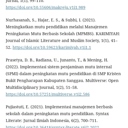
Jurnal, 1(1), 99–110.
https://doi.org/10.55606/makreju.v1i1.989
Nurhasanah, S., Hajar, E. S., & Subhi, I. (2021).
Meningkatkan mutu pendidikan melalui Manajemen
Peningkatan Mutu Berbasis Sekolah (MPMBS). KARIMIYAH:
Journal of Islamic Literature and Muslim Society, 1(1), 41–
52.
https://doi.org/10.59623/karimiyah.v1i1.1
Prasetya, D. B., Radiana, U., Junanto, T., & Mening, H.
(2022). Implementasi sistem penjaminan mutu internal
(SPMI) dalam peningkatan mutu pendidikan di SMP Kristen
Bukit Pengharapan Kabupaten Sanggau. Multiverse: Open
Multidisciplinary Journal, 1(2), 51–58.
https://doi.org/10.57251/multiverse.v1i2.586
Pujiastuti, E. (2021). Implementasi manajemen berbasis
sekolah dalam peningkatan mutu pendidikan. Syntax
Literate: Jurnal Ilmiah Indonesia, 6(2), 700–711.
https://doi.org/10.36418/syntax-literate.v6i2.2022