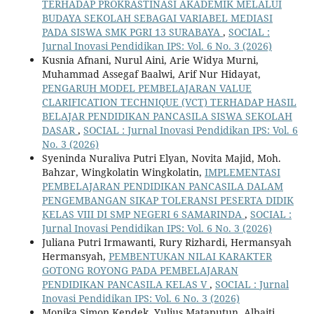
TERHADAP PROKRASTINASI AKADEMIK MELALUI
BUDAYA SEKOLAH SEBAGAI VARIABEL MEDIASI
PADA SISWA SMK PGRI 13 SURABAYA
,
SOCIAL :
Jurnal Inovasi Pendidikan IPS: Vol. 6 No. 3 (2026)
Kusnia Afnani, Nurul Aini, Arie Widya Murni,
Muhammad Assegaf Baalwi, Arif Nur Hidayat,
PENGARUH MODEL PEMBELAJARAN VALUE
CLARIFICATION TECHNIQUE (VCT) TERHADAP HASIL
BELAJAR PENDIDIKAN PANCASILA SISWA SEKOLAH
DASAR
,
SOCIAL : Jurnal Inovasi Pendidikan IPS: Vol. 6
No. 3 (2026)
Syeninda Nuraliva Putri Elyan, Novita Majid, Moh.
Bahzar, Wingkolatin Wingkolatin,
IMPLEMENTASI
PEMBELAJARAN PENDIDIKAN PANCASILA DALAM
PENGEMBANGAN SIKAP TOLERANSI PESERTA DIDIK
KELAS VIII DI SMP NEGERI 6 SAMARINDA
,
SOCIAL :
Jurnal Inovasi Pendidikan IPS: Vol. 6 No. 3 (2026)
Juliana Putri Irmawanti, Rury Rizhardi, Hermansyah
Hermansyah,
PEMBENTUKAN NILAI KARAKTER
GOTONG ROYONG PADA PEMBELAJARAN
PENDIDIKAN PANCASILA KELAS V
,
SOCIAL : Jurnal
Inovasi Pendidikan IPS: Vol. 6 No. 3 (2026)
Monika Simon Kendek, Yulius Mataputun, Albaiti