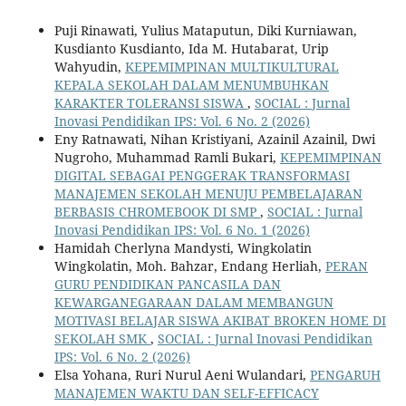
Puji Rinawati, Yulius Mataputun, Diki Kurniawan,
Kusdianto Kusdianto, Ida M. Hutabarat, Urip
Wahyudin,
KEPEMIMPINAN MULTIKULTURAL
KEPALA SEKOLAH DALAM MENUMBUHKAN
KARAKTER TOLERANSI SISWA
,
SOCIAL : Jurnal
Inovasi Pendidikan IPS: Vol. 6 No. 2 (2026)
Eny Ratnawati, Nihan Kristiyani, Azainil Azainil, Dwi
Nugroho, Muhammad Ramli Bukari,
KEPEMIMPINAN
DIGITAL SEBAGAI PENGGERAK TRANSFORMASI
MANAJEMEN SEKOLAH MENUJU PEMBELAJARAN
BERBASIS CHROMEBOOK DI SMP
,
SOCIAL : Jurnal
Inovasi Pendidikan IPS: Vol. 6 No. 1 (2026)
Hamidah Cherlyna Mandysti, Wingkolatin
Wingkolatin, Moh. Bahzar, Endang Herliah,
PERAN
GURU PENDIDIKAN PANCASILA DAN
KEWARGANEGARAAN DALAM MEMBANGUN
MOTIVASI BELAJAR SISWA AKIBAT BROKEN HOME DI
SEKOLAH SMK
,
SOCIAL : Jurnal Inovasi Pendidikan
IPS: Vol. 6 No. 2 (2026)
Elsa Yohana, Ruri Nurul Aeni Wulandari,
PENGARUH
MANAJEMEN WAKTU DAN SELF-EFFICACY