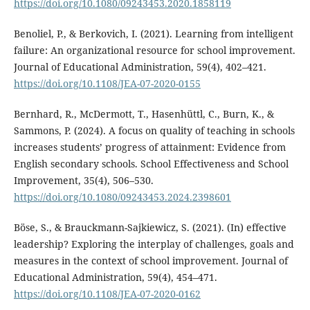
https://doi.org/10.1080/09243453.2020.1858119
Benoliel, P., & Berkovich, I. (2021). Learning from intelligent
failure: An organizational resource for school improvement.
Journal of Educational Administration, 59(4), 402–421.
https://doi.org/10.1108/JEA-07-2020-0155
Bernhard, R., McDermott, T., Hasenhüttl, C., Burn, K., &
Sammons, P. (2024). A focus on quality of teaching in schools
increases students’ progress of attainment: Evidence from
English secondary schools. School Effectiveness and School
Improvement, 35(4), 506–530.
https://doi.org/10.1080/09243453.2024.2398601
Böse, S., & Brauckmann-Sajkiewicz, S. (2021). (In) effective
leadership? Exploring the interplay of challenges, goals and
measures in the context of school improvement. Journal of
Educational Administration, 59(4), 454–471.
https://doi.org/10.1108/JEA-07-2020-0162