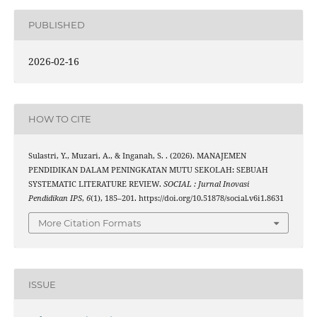
PUBLISHED
2026-02-16
HOW TO CITE
Sulastri, Y., Muzari, A., & Inganah, S. . (2026). MANAJEMEN
PENDIDIKAN DALAM PENINGKATAN MUTU SEKOLAH: SEBUAH
SYSTEMATIC LITERATURE REVIEW.
SOCIAL : Jurnal Inovasi
Pendidikan IPS
,
6
(1), 185–201. https://doi.org/10.51878/social.v6i1.8631
More Citation Formats
ISSUE