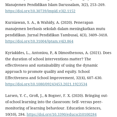
Manajemen Pendidikan Islam Darussalam, 3(2), 253–269.
https://doi.org/10.30739/jmpid.v3i2.1152
Kurniawan, S. A., & Wahidy, A. (2020). Penerapan
manajemen berbasis sekolah dalam meningkatkan mutu
pendidikan. Jurnal Pendidikan Tambusai, 4(3), 3409–3418.
https://doi.org/10.31004/jptam.v4i3.864
Kyriakides, L., Antoniou, P., & Dimosthenous, A. (2021). Does
the duration of school interventions matter? The
effectiveness and sustainability of using the dynamic
approach to promote quality and equity. School
Effectiveness and School Improvement, 32(4), 607–630.
https://doi.org/10.1080/09243453.2021.1923534
Larsen, Y. C., Groß, J., & Bogner, F. X. (2020). Bringing out-
of-school learning into the classroom: Self- versus peer-
monitoring of learning behaviour. Education Sciences,
10(10), 284.
https://doi.org/10.3390/educsci10100284