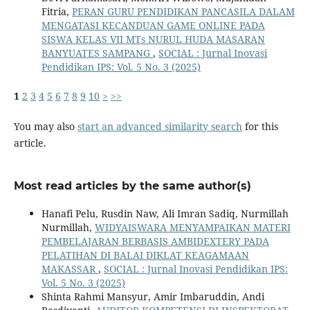
Fitria,
PERAN GURU PENDIDIKAN PANCASILA DALAM
MENGATASI KECANDUAN GAME ONLINE PADA
SISWA KELAS VII MTs NURUL HUDA MASARAN
BANYUATES SAMPANG
,
SOCIAL : Jurnal Inovasi
Pendidikan IPS: Vol. 5 No. 3 (2025)
1
2
3
4
5
6
7
8
9
10
>
>>
You may also
start an advanced similarity search
for this
article.
Most read articles by the same author(s)
Hanafi Pelu, Rusdin Naw, Ali Imran Sadiq, Nurmillah
Nurmillah,
WIDYAISWARA MENYAMPAIKAN MATERI
PEMBELAJARAN BERBASIS AMBIDEXTERY PADA
PELATIHAN DI BALAI DIKLAT KEAGAMAAN
MAKASSAR
,
SOCIAL : Jurnal Inovasi Pendidikan IPS:
Vol. 5 No. 3 (2025)
Shinta Rahmi Mansyur, Amir Imbaruddin, Andi