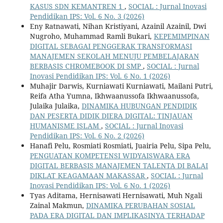
KASUS SDN KEMANTREN 1
,
SOCIAL : Jurnal Inovasi
Pendidikan IPS: Vol. 6 No. 3 (2026)
Eny Ratnawati, Nihan Kristiyani, Azainil Azainil, Dwi
Nugroho, Muhammad Ramli Bukari,
KEPEMIMPINAN
DIGITAL SEBAGAI PENGGERAK TRANSFORMASI
MANAJEMEN SEKOLAH MENUJU PEMBELAJARAN
BERBASIS CHROMEBOOK DI SMP
,
SOCIAL : Jurnal
Inovasi Pendidikan IPS: Vol. 6 No. 1 (2026)
Muhajir Darwis, Kurniawati Kurniawati, Mailani Putri,
Reifa Atha Yumna, Ikhwaanussofa Ikhwaanussofa,
Julaika Julaika,
DINAMIKA HUBUNGAN PENDIDIK
DAN PESERTA DIDIK DIERA DIGITAL: TINJAUAN
HUMANISME ISLAM
,
SOCIAL : Jurnal Inovasi
Pendidikan IPS: Vol. 6 No. 2 (2026)
Hanafi Pelu, Rosmiati Rosmiati, Juairia Pelu, Sipa Pelu,
PENGUATAN KOMPETENSI WIDYAISWARA ERA
DIGITAL BERBASIS MANAJEMEN TALENTA DI BALAI
DIKLAT KEAGAMAAN MAKASSAR
,
SOCIAL : Jurnal
Inovasi Pendidikan IPS: Vol. 6 No. 1 (2026)
Tyas Aditama, Hernisawati Hernisawati, Muh Ngali
Zainal Makmun,
DINAMIKA PERUBAHAN SOSIAL
PADA ERA DIGITAL DAN IMPLIKASINYA TERHADAP