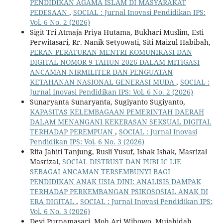
PENDIDIKAN AGAMA ISLAM DI MASYARAKAT
PEDESAAN
,
SOCIAL : Jurnal Inovasi Pendidikan IPS:
Vol. 6 No. 2 (2026)
Sigit Tri Atmaja Priya Hutama, Bukhari Muslim, Esti
Perwitasari, Rr. Nanik Setyowati, Siti Maizul Habibah,
PERAN PERATURAN MENTRI KOMUNIKASI DAN
DIGITAL NOMOR 9 TAHUN 2026 DALAM MITIGASI
ANCAMAN NIRMILITER DAN PENGUATAN
KETAHANAN NASIONAL GENERASI MUDA
,
SOCIAL :
Jurnal Inovasi Pendidikan IPS: Vol. 6 No. 2 (2026)
Sunaryanta Sunaryanta, Sugiyanto Sugiyanto,
KAPASITAS KELEMBAGAAN PEMERINTAH DAERAH
DALAM MENANGANI KEKERASAN SEKSUAL DIGITAL
TERHADAP PEREMPUAN
,
SOCIAL : Jurnal Inovasi
Pendidikan IPS: Vol. 6 No. 3 (2026)
Rita Jahiti Tanjung, Rusli Yusuf, Ishak Ishak, Masrizal
Masrizal,
SOCIAL DISTRUST DAN PUBLIC LIE
SEBAGAI ANCAMAN TERSEMBUNYI BAGI
PENDIDIKAN ANAK USIA DINI: ANALISIS DAMPAK
TERHADAP PERKEMBANGAN PSIKOSOSIAL ANAK DI
ERA DIGITAL
,
SOCIAL : Jurnal Inovasi Pendidikan IPS:
Vol. 6 No. 3 (2026)
Devi Purnamasari, Moh.Ari Wibowo, Mujahidah