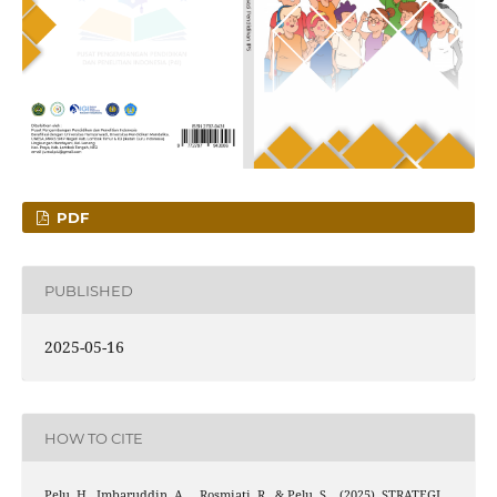
PDF
PUBLISHED
2025-05-16
HOW TO CITE
Pelu, H., Imbaruddin, A. ., Rosmiati, R., & Pelu, S. . (2025). STRATEGI