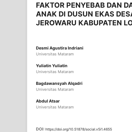
FAKTOR PENYEBAB DAN D
ANAK DI DUSUN EKAS DE
JEROWARU KABUPATEN L
Desmi Agustira Indriani
Universitas Mataram
Yuliatin Yuliatin
Universitas Mataram
Bagdawansyah Alqadri
Universitas Mataram
Abdul Atsar
Universitas Mataram
DOI:
https://doi.org/10.51878/social.v5i1.4655