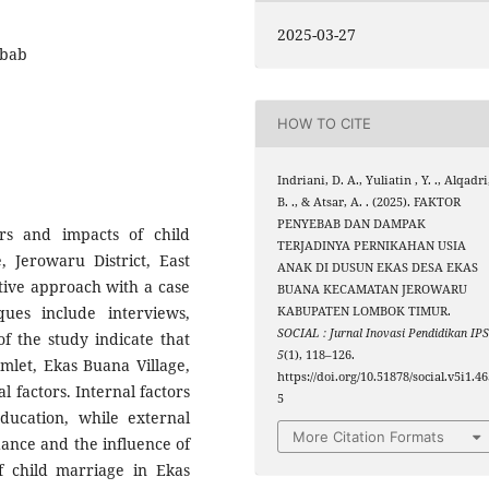
2025-03-27
ebab
HOW TO CITE
Indriani, D. A., Yuliatin , Y. ., Alqadri
B. ., & Atsar, A. . (2025). FAKTOR
PENYEBAB DAN DAMPAK
ors and impacts of child
TERJADINYA PERNIKAHAN USIA
 Jerowaru District, East
ANAK DI DUSUN EKAS DESA EKAS
tive approach with a case
BUANA KECAMATAN JEROWARU
ques include interviews,
KABUPATEN LOMBOK TIMUR.
SOCIAL : Jurnal Inovasi Pendidikan IP
f the study indicate that
5
(1), 118–126.
amlet, Ekas Buana Village,
https://doi.org/10.51878/social.v5i1.4
l factors. Internal factors
5
education, while external
More Citation Formats
dance and the influence of
 child marriage in Ekas