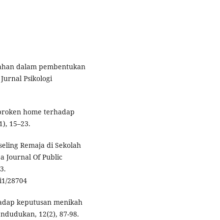
nikahan dalam pembentukan
urnal Psikologi
uh broken home terhadap
1), 15–23.
seling Remaja di Sekolah
 Journal Of Public
3.
i1/28704
rhadap keputusan menikah
ndudukan, 12(2), 87-98.