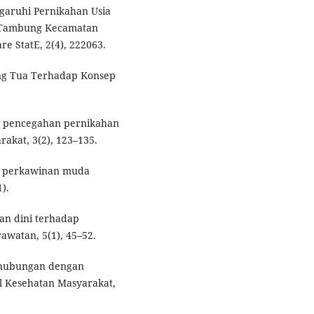
garuhi Pernikahan Usia
ii Tambung Kecamatan
e StatE, 2(4), 222063.
rang Tua Terhadap Konsep
lam pencegahan pernikahan
rakat, 3(2), 123–135.
hi perkawinan muda
).
han dini terhadap
watan, 5(1), 45–52.
berhubungan dengan
al Kesehatan Masyarakat,