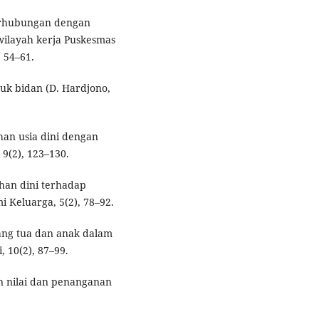
 berhubungan dengan
wilayah kerja Puskesmas
 54–61.
ntuk bidan (D. Hardjono,
han usia dini dengan
 9(2), 123–130.
kahan dini terhadap
 Keluarga, 5(2), 78–92.
rang tua dan anak dalam
 10(2), 87–99.
an nilai dan penanganan