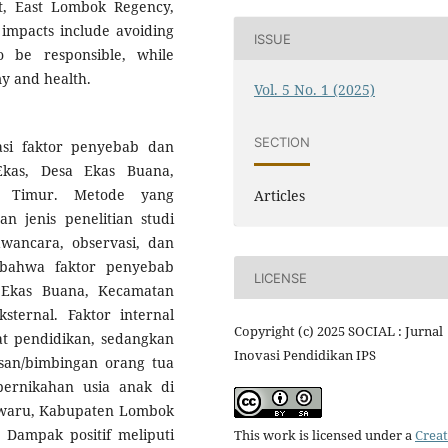
ct, East Lombok Regency,
e impacts include avoiding
ISSUE
o be responsible, while
y and health.
Vol. 5 No. 1 (2025)
SECTION
kasi faktor penyebab dan
kas, Desa Ekas Buana,
k Timur. Metode yang
Articles
n jenis penelitian studi
wancara, observasi, dan
 bahwa faktor penyebab
LICENSE
 Ekas Buana, Kecamatan
ksternal. Faktor internal
Copyright (c) 2025 SOCIAL : Jurnal
at pendidikan, sedangkan
Inovasi Pendidikan IPS
san/bimbingan orang tua
ernikahan usia anak di
owaru, Kabupaten Lombok
 Dampak positif meliputi
This work is licensed under a
Creat