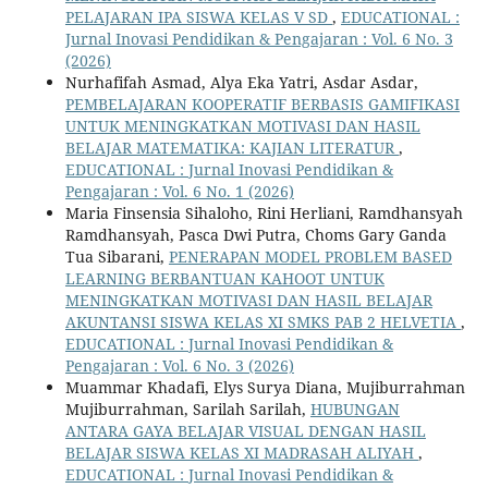
PELAJARAN IPA SISWA KELAS V SD
,
EDUCATIONAL :
Jurnal Inovasi Pendidikan & Pengajaran : Vol. 6 No. 3
(2026)
Nurhafifah Asmad, Alya Eka Yatri, Asdar Asdar,
PEMBELAJARAN KOOPERATIF BERBASIS GAMIFIKASI
UNTUK MENINGKATKAN MOTIVASI DAN HASIL
BELAJAR MATEMATIKA: KAJIAN LITERATUR
,
EDUCATIONAL : Jurnal Inovasi Pendidikan &
Pengajaran : Vol. 6 No. 1 (2026)
Maria Finsensia Sihaloho, Rini Herliani, Ramdhansyah
Ramdhansyah, Pasca Dwi Putra, Choms Gary Ganda
Tua Sibarani,
PENERAPAN MODEL PROBLEM BASED
LEARNING BERBANTUAN KAHOOT UNTUK
MENINGKATKAN MOTIVASI DAN HASIL BELAJAR
AKUNTANSI SISWA KELAS XI SMKS PAB 2 HELVETIA
,
EDUCATIONAL : Jurnal Inovasi Pendidikan &
Pengajaran : Vol. 6 No. 3 (2026)
Muammar Khadafi, Elys Surya Diana, Mujiburrahman
Mujiburrahman, Sarilah Sarilah,
HUBUNGAN
ANTARA GAYA BELAJAR VISUAL DENGAN HASIL
BELAJAR SISWA KELAS XI MADRASAH ALIYAH
,
EDUCATIONAL : Jurnal Inovasi Pendidikan &