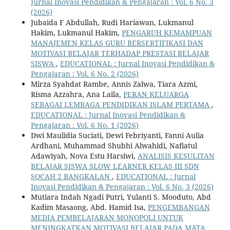
Jurnal Inovasi Pendidikan & Pengajaran : Vol. 6 No. 3
(2026)
Jubaida F Abdullah, Rudi Hariawan, Lukmanul
Hakim, Lukmanul Hakim,
PENGARUH KEMAMPUAN
MANAJEMEN KELAS GURU BERSERTIFIKASI DAN
MOTIVASI BELAJAR TERHADAP PRESTASI BELAJAR
SISWA
,
EDUCATIONAL : Jurnal Inovasi Pendidikan &
Pengajaran : Vol. 6 No. 2 (2026)
Mirza Syahdat Rambe, Annis Zalwa, Tiara Azmi,
Risma Azzahra, Ana Laila,
PERAN KELUARGA
SEBAGAI LEMBAGA PENDIDIKAN ISLAM PERTAMA
,
EDUCATIONAL : Jurnal Inovasi Pendidikan &
Pengajaran : Vol. 6 No. 1 (2026)
Dwi Maulidia Suciati, Dewi Febriyanti, Fanni Aulia
Ardhani, Muhammad Shubhi Alwahidi, Nafiatul
Adawiyah, Nova Estu Harsiwi,
ANALISIS KESULITAN
BELAJAR SISWA SLOW LEARNER KELAS III SDN
SOCAH 2 BANGKALAN
,
EDUCATIONAL : Jurnal
Inovasi Pendidikan & Pengajaran : Vol. 6 No. 3 (2026)
Mutiara Indah Ngadi Putri, Yulanti S. Mooduto, Abd
Kadim Masaong, Abd. Hamid Isa,
PENGEMBANGAN
MEDIA PEMBELAJARAN MONOPOLI UNTUK
MENINGKATKAN MOTIVASI BELAJAR PADA MATA