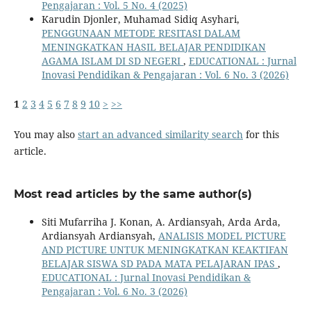
Pengajaran : Vol. 5 No. 4 (2025)
Karudin Djonler, Muhamad Sidiq Asyhari,
PENGGUNAAN METODE RESITASI DALAM
MENINGKATKAN HASIL BELAJAR PENDIDIKAN
AGAMA ISLAM DI SD NEGERI
,
EDUCATIONAL : Jurnal
Inovasi Pendidikan & Pengajaran : Vol. 6 No. 3 (2026)
1
2
3
4
5
6
7
8
9
10
>
>>
You may also
start an advanced similarity search
for this
article.
Most read articles by the same author(s)
Siti Mufarriha J. Konan, A. Ardiansyah, Arda Arda,
Ardiansyah Ardiansyah,
ANALISIS MODEL PICTURE
AND PICTURE UNTUK MENINGKATKAN KEAKTIFAN
BELAJAR SISWA SD PADA MATA PELAJARAN IPAS
,
EDUCATIONAL : Jurnal Inovasi Pendidikan &
Pengajaran : Vol. 6 No. 3 (2026)