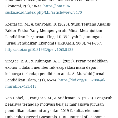
Ekonomi, 2(3), 18-33.
https://jom.uin-
suska.ac.id/index.php/ME/article/view/5470
Rositasari, M., & Cahyoadi, B. (2025). Studi Tentang Analisis
Faktor-Faktor Yang Mempengaruhi Minat Melanjutkan
Pendidikan Perguruan Tinggi Di Wilayah Pegunungan.
Jurnal Pendidikan Ekonomi (JURKAMI), 10(3), 741-757.
https://doi.org/10.31932/jpe.v10i3.5122
Siregar, R. A., & Pulungan, A. L. (2023). Peran pendidikan
ekonomi dalam membentuk ekspektasi masa depan
keluarga terhadap pendidikan anak. Al-Murabbi Jurnal
Pendidikan Islam, 1(1), 65-74.
https://doi.org/10.62086/al-
murabbi.v1i1.417
Van Gobel, I., Panigoro, M., & Sudirman, S. (2023). Pengaruh
beasiswa terhadap motivasi belajar mahasiswa jurusan
pendidikan ekonomi angkatan 2019 fakultas ekonomi
Universitas Negeri Gorontalo. JEBE: Journal of Economic