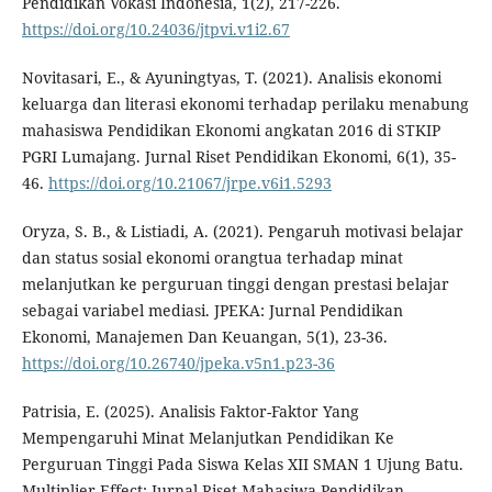
Pendidikan Vokasi Indonesia, 1(2), 217-226.
https://doi.org/10.24036/jtpvi.v1i2.67
Novitasari, E., & Ayuningtyas, T. (2021). Analisis ekonomi
keluarga dan literasi ekonomi terhadap perilaku menabung
mahasiswa Pendidikan Ekonomi angkatan 2016 di STKIP
PGRI Lumajang. Jurnal Riset Pendidikan Ekonomi, 6(1), 35-
46.
https://doi.org/10.21067/jrpe.v6i1.5293
Oryza, S. B., & Listiadi, A. (2021). Pengaruh motivasi belajar
dan status sosial ekonomi orangtua terhadap minat
melanjutkan ke perguruan tinggi dengan prestasi belajar
sebagai variabel mediasi. JPEKA: Jurnal Pendidikan
Ekonomi, Manajemen Dan Keuangan, 5(1), 23-36.
https://doi.org/10.26740/jpeka.v5n1.p23-36
Patrisia, E. (2025). Analisis Faktor-Faktor Yang
Mempengaruhi Minat Melanjutkan Pendidikan Ke
Perguruan Tinggi Pada Siswa Kelas XII SMAN 1 Ujung Batu.
Multiplier Effect: Jurnal Riset Mahasiwa Pendidikan