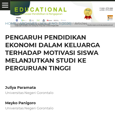
HOME
/
ARCHIVES
/
VOL. 6 NO. 3 (2026)
/
Articles
PENGARUH PENDIDIKAN
EKONOMI DALAM KELUARGA
TERHADAP MOTIVASI SISWA
MELANJUTKAN STUDI KE
PERGURUAN TINGGI
Juliya Paramata
Universitas Negeri Gorontalo
Meyko Panigoro
Universitas Negeri Gorontalo