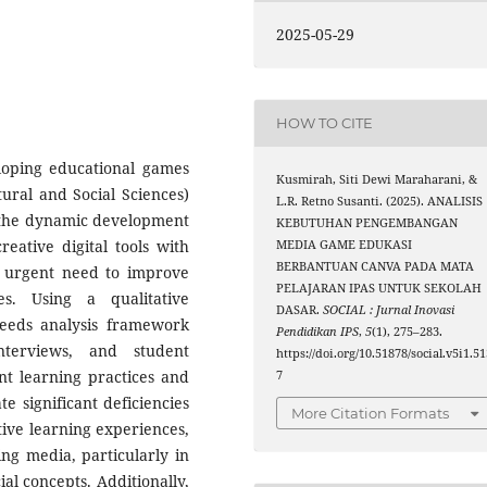
2025-05-29
HOW TO CITE
loping educational games
Kusmirah, Siti Dewi Maraharani, &
ural and Social Sciences)
L.R. Retno Susanti. (2025). ANALISIS
t the dynamic development
KEBUTUHAN PENGEMBANGAN
reative digital tools with
MEDIA GAME EDUKASI
BERBANTUAN CANVA PADA MATA
 urgent need to improve
PELAJARAN IPAS UNTUK SEKOLAH
s. Using a qualitative
DASAR.
SOCIAL : Jurnal Inovasi
needs analysis framework
Pendidikan IPS
,
5
(1), 275–283.
nterviews, and student
https://doi.org/10.51878/social.v5i1.5
nt learning practices and
7
te significant deficiencies
More Citation Formats
tive learning experiences,
ing media, particularly in
ial concepts. Additionally,