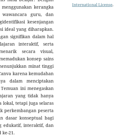
International License
.
 ini menggunakan kerangka
s, wawancara guru, dan
dentifikasi kesenjangan
si ideal yang diharapkan.
gan signifikan dalam hal
jaran interaktif, serta
enarik secara visual,
 memadukan konsep sains
 menunjukkan minat tinggi
 Canva karena kemudahan
nya dalam menciptakan
if. Temuan ini menegaskan
jaran yang tidak hanya
lokal, tetapi juga selaras
stik perkembangan peserta
an dasar konseptual bagi
dukatif, interaktif, dan
 ke-21.