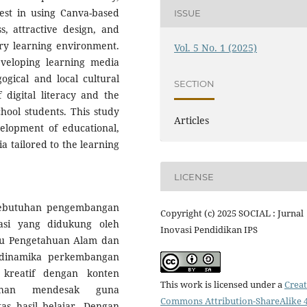
est in using Canva-based
ISSUE
s, attractive design, and
ory learning environment.
Vol. 5 No. 1 (2025)
veloping learning media
ogical and local cultural
SECTION
 digital literacy and the
hool students. This study
Articles
elopment of educational,
a tailored to the learning
LICENSE
 kebutuhan pengembangan
Copyright (c) 2025 SOCIAL : Jurnal
si yang didukung oleh
Inovasi Pendidikan IPS
mu Pengetahuan Alam dan
h dinamika perkembangan
l kreatif dengan konten
This work is licensed under a
Creat
tuhan mendesak guna
Commons Attribution-ShareAlike 4
tas hasil belajar. Dengan