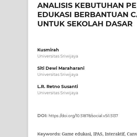
ANALISIS KEBUTUHAN P
EDUKASI BERBANTUAN C
UNTUK SEKOLAH DASAR
Kusmirah
Universitas Sriwijaya
Siti Dewi Maraharani
Universitas Sriwijaya
L.R. Retno Susanti
Universitas Sriwijaya
DOI:
https://doi.org/10.51878/social.v5i1.5137
Game edukasi, IPAS, Interaktif, Can
Keywords: