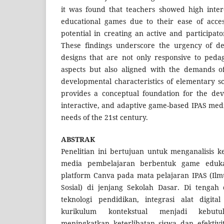
it was found that teachers showed high inter
educational games due to their ease of acces
potential in creating an active and participat
These findings underscore the urgency of de
designs that are not only responsive to pedag
aspects but also aligned with the demands of
developmental characteristics of elementary sc
provides a conceptual foundation for the dev
interactive, and adaptive game-based IPAS medi
needs of the 21st century.
ABSTRAK
Penelitian ini bertujuan untuk menganalisis
media pembelajaran berbentuk game eduka
platform Canva pada mata pelajaran IPAS (Il
Sosial) di jenjang Sekolah Dasar. Di tenga
teknologi pendidikan, integrasi alat digita
kurikulum kontekstual menjadi kebu
meningkatkan keterlibatan siswa dan efektivi