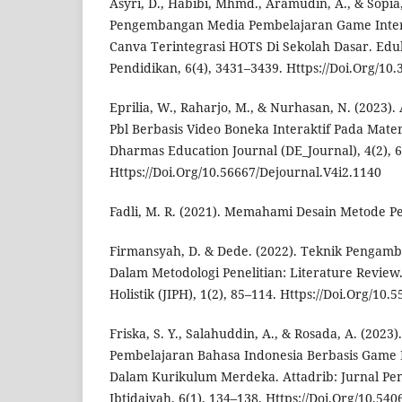
Asyri, D., Habibi, Mhmd., Aramudin, A., & Sopia,
Pengembangan Media Pembelajaran Game Inter
Canva Terintegrasi HOTS Di Sekolah Dasar. Eduk
Pendidikan, 6(4), 3431–3439. Https://Doi.Org/10
Eprilia, W., Raharjo, M., & Nurhasan, N. (2023)
Pbl Berbasis Video Boneka Interaktif Pada Mater
Dharmas Education Journal (DE_Journal), 4(2), 
Https://Doi.Org/10.56667/Dejournal.V4i2.1140
Fadli, M. R. (2021). Memahami Desain Metode Pene
Firmansyah, D. & Dede. (2022). Teknik Penga
Dalam Metodologi Penelitian: Literature Review
Holistik (JIPH), 1(2), 85–114. Https://Doi.Org/10.
Friska, S. Y., Salahuddin, A., & Rosada, A. (20
Pembelajaran Bahasa Indonesia Berbasis Game
Dalam Kurikulum Merdeka. Attadrib: Jurnal P
Ibtidaiyah, 6(1), 134–138. Https://Doi.Org/10.540