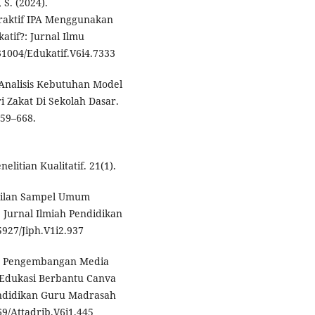
 S. (2024).
aktif IPA Menggunakan
atif?: Jurnal Ilmu
.31004/Edukatif.V6i4.7333
. Analisis Kebutuhan Model
i Zakat Di Sekolah Dasar.
659–668.
litian Kualitatif. 21(1).
mbilan Sampel Umum
. Jurnal Ilmiah Pendidikan
55927/Jiph.V1i2.937
23). Pengembangan Media
 Edukasi Berbantu Canva
endidikan Guru Madrasah
69/Attadrib.V6i1.445