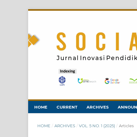
HOME
CURRENT
ARCHIVES
ANNOUN
HOME
/
ARCHIVES
/
VOL. 5 NO. 1 (2025)
/
Articles