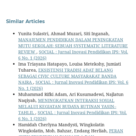
Similar Articles
Yunita Sulastri, Ahmad Muzari, Siti Inganah,
MANAJEMEN PENDIDIKAN DALAM PENINGKATAN
MUTU SEKOLAH: SEBUAH SYSTEMATIC LITERATURE
REVIEW
,
SOCIAL : Jurnal Inovasi Pendidikan IPS: Vol.
6 No. 1 (2026)
Ima Triayana Hatapayo, Louisa Metekohy, Jumiati
Tuharea,
EKSISTENSI TRADISI ADAT BELANG
SEBAGAI CIVIC CULTURE MASYARAKAT BANDA
NAIRA
,
SOCIAL : Jurnal Inovasi Pendidikan IPS: Vol. 6
No. 1 (2026)
Muhammad Rifki Adam, Ari Kusumadewi, Najlatun
Naqiyah,
MENINGKATKAN INTERAKSI SOSIAL
MELALUI KEGIATAN BUDAYA RUTINAN YASIN–
TAHLIL
,
SOCIAL : Jurnal Inovasi Pendidikan IPS: Vol.
6 No. 1 (2026)
Hamidah Cherlyna Mandysti, Wingkolatin
Wingkolatin, Moh. Bahzar, Endang Herliah,
PERAN