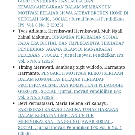
GURU PENDIDIKAN PANCASILA DAN
KEWARGANEGARAAN DALAM MEMBANGUN
MOTIVASI BELAJAR SISWA AKIBAT BROKEN HOME DI
SEKOLAH SMK
,
SOCIAL : Jurnal Inovasi Pendidikan
IPS: Vol. 6 No. 2 (2026)
Tyas Aditama, Hernisawati Hernisawati, Muh Ngali
Zainal Makmun,
DINAMIKA PERUBAHAN SOSIAL
PADA ERA DIGITAL DAN IMPLIKASINYA TERHADAP
PENDIDIKAN AGAMA ISLAM DI MASYARAKAT
PEDESAAN
,
SOCIAL : Jurnal Inovasi Pendidikan IPS:
Vol. 6 No. 2 (2026)
Timing Merawati, Bambang Sigit Widodo, Harmanto
Harmanto,
PENGARUH MOTIVASI KEIKUTSERTAAN
DALAM KOMUNITAS BELAJAR TERHADAP
PROFESIONALISME DAN KOMPETENSI PEDAGOGIK
GURU IPS
,
SOCIAL : Jurnal Inovasi Pendidikan IPS:
Vol. 6 No. 2 (2026)
Devi Permatasari, Maria Helena Sri Rahayu,
PARTISIPASI KARANG TARUNA TUNAS HARAPAN
DALAM KEGIATAN JIMPITAN UNTUK
MENINGKATKAN TANGGUNG JAWAB SOSIAL
,
SOCIAL : Jurnal Inovasi Pendidikan IPS: Vol. 6 No. 1
(2026)