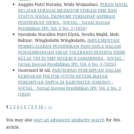
Anggita Putri Nuraini, Wida Wulandari,
PERAN HASIL
BELAJAR SEBAGAI MEDIATOR EFIKASI DIRI DAN
STATUS SOSIAL EKONOMI TERHADAP ASPIRASI
PENDIDIKAN SISWA
,
SOCIAL : Jurnal Inovasi
Pendidikan IPS: Vol. 6 No. 3 (2026)
Syeninda Nuraliva Putri Elyan, Novita Majid, Moh.
Bahzar, Wingkolatin Wingkolatin,
IMPLEMENTASI
PEMBELAJARAN PENDIDIKAN PANCASILA DALAM
PENGEMBANGAN SIKAP TOLERANSI PESERTA DIDIK
KELAS VIII DI SMP NEGERI 6 SAMARINDA
,
SOCIAL :
Jurnal Inovasi Pendidikan IPS: Vol. 6 No. 3 (2026)
Gustrianti M Ali,
PARTISIPASI PEREMPUAN DALAM
KEBIJAKAN POLITIK (STUDI KETERLIBATAN
PEREMPUAN PAPUA DI KABUPATEN SORONG)
,
SOCIAL : Jurnal Inovasi Pendidikan IPS: Vol. 6 No. 2
(2026)
1
2
3
4
5
6
7
8
9
10
>
>>
You may also
start an advanced similarity search
for this
article.