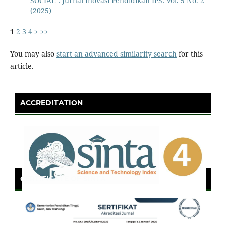
SOCIAL : Jurnal Inovasi Pendidikan IPS: Vol. 5 No. 2
(2025)
1
2
3
4
>
>>
You may also
start an advanced similarity search
for this
article.
ACCREDITATION
CERTIFICATE OF SINTA