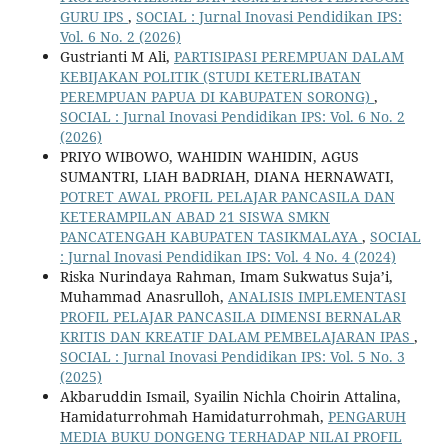
GURU IPS
,
SOCIAL : Jurnal Inovasi Pendidikan IPS:
Vol. 6 No. 2 (2026)
Gustrianti M Ali,
PARTISIPASI PEREMPUAN DALAM
KEBIJAKAN POLITIK (STUDI KETERLIBATAN
PEREMPUAN PAPUA DI KABUPATEN SORONG)
,
SOCIAL : Jurnal Inovasi Pendidikan IPS: Vol. 6 No. 2
(2026)
PRIYO WIBOWO, WAHIDIN WAHIDIN, AGUS
SUMANTRI, LIAH BADRIAH, DIANA HERNAWATI,
POTRET AWAL PROFIL PELAJAR PANCASILA DAN
KETERAMPILAN ABAD 21 SISWA SMKN
PANCATENGAH KABUPATEN TASIKMALAYA
,
SOCIAL
: Jurnal Inovasi Pendidikan IPS: Vol. 4 No. 4 (2024)
Riska Nurindaya Rahman, Imam Sukwatus Suja’i,
Muhammad Anasrulloh,
ANALISIS IMPLEMENTASI
PROFIL PELAJAR PANCASILA DIMENSI BERNALAR
KRITIS DAN KREATIF DALAM PEMBELAJARAN IPAS
,
SOCIAL : Jurnal Inovasi Pendidikan IPS: Vol. 5 No. 3
(2025)
Akbaruddin Ismail, Syailin Nichla Choirin Attalina,
Hamidaturrohmah Hamidaturrohmah,
PENGARUH
MEDIA BUKU DONGENG TERHADAP NILAI PROFIL