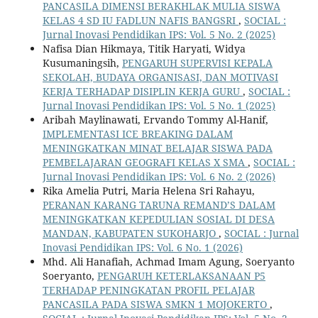
PANCASILA DIMENSI BERAKHLAK MULIA SISWA
KELAS 4 SD IU FADLUN NAFIS BANGSRI
,
SOCIAL :
Jurnal Inovasi Pendidikan IPS: Vol. 5 No. 2 (2025)
Nafisa Dian Hikmaya, Titik Haryati, Widya
Kusumaningsih,
PENGARUH SUPERVISI KEPALA
SEKOLAH, BUDAYA ORGANISASI, DAN MOTIVASI
KERJA TERHADAP DISIPLIN KERJA GURU
,
SOCIAL :
Jurnal Inovasi Pendidikan IPS: Vol. 5 No. 1 (2025)
Aribah Maylinawati, Ervando Tommy Al-Hanif,
IMPLEMENTASI ICE BREAKING DALAM
MENINGKATKAN MINAT BELAJAR SISWA PADA
PEMBELAJARAN GEOGRAFI KELAS X SMA
,
SOCIAL :
Jurnal Inovasi Pendidikan IPS: Vol. 6 No. 2 (2026)
Rika Amelia Putri, Maria Helena Sri Rahayu,
PERANAN KARANG TARUNA REMAND’S DALAM
MENINGKATKAN KEPEDULIAN SOSIAL DI DESA
MANDAN, KABUPATEN SUKOHARJO
,
SOCIAL : Jurnal
Inovasi Pendidikan IPS: Vol. 6 No. 1 (2026)
Mhd. Ali Hanafiah, Achmad Imam Agung, Soeryanto
Soeryanto,
PENGARUH KETERLAKSANAAN P5
TERHADAP PENINGKATAN PROFIL PELAJAR
PANCASILA PADA SISWA SMKN 1 MOJOKERTO
,