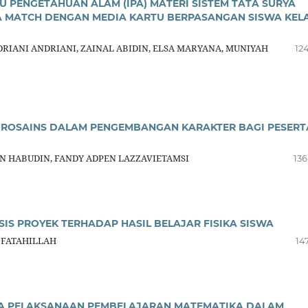
U PENGETAHUAN ALAM (IPA) MATERI SISTEM TATA SURYA
A MATCH DENGAN MEDIA KARTU BERPASANGAN SISWA KEL
IANI ANDRIANI, ZAINAL ABIDIN, ELSA MARYANA, MUNIYAH
12
UROSAINS DALAM PENGEMBANGAN KARAKTER BAGI PESERT
N HABUDIN, FANDY ADPEN LAZZAVIETAMSI
136
S PROYEK TERHADAP HASIL BELAJAR FISIKA SISWA
H FATAHILLAH
14
ADA PELAKSANAAN PEMBELAJARAN MATEMATIKA DALAM