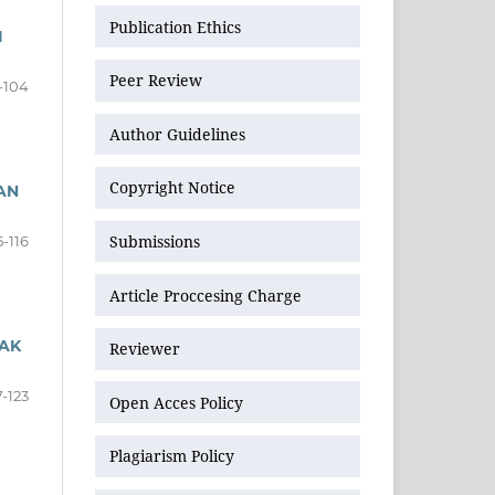
Publication Ethics
I
Peer Review
-104
Author Guidelines
Copyright Notice
AN
Submissions
5-116
Article Proccesing Charge
NAK
Reviewer
7-123
Open Acces Policy
Plagiarism Policy