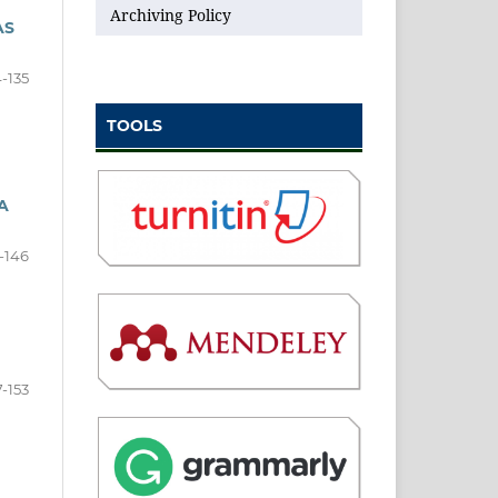
Archiving Policy
AS
4-135
TOOLS
A
-146
7-153