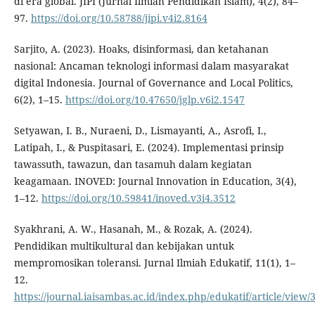
di era global. JIPI (Jurnal Ilmiah Pendidikan Islam), 4(2), 84–
97.
https://doi.org/10.58788/jipi.v4i2.8164
Sarjito, A. (2023). Hoaks, disinformasi, dan ketahanan
nasional: Ancaman teknologi informasi dalam masyarakat
digital Indonesia. Journal of Governance and Local Politics,
6(2), 1–15.
https://doi.org/10.47650/jglp.v6i2.1547
Setyawan, I. B., Nuraeni, D., Lismayanti, A., Asrofi, I.,
Latipah, I., & Puspitasari, E. (2024). Implementasi prinsip
tawassuth, tawazun, dan tasamuh dalam kegiatan
keagamaan. INOVED: Journal Innovation in Education, 3(4),
1–12.
https://doi.org/10.59841/inoved.v3i4.3512
Syakhrani, A. W., Hasanah, M., & Rozak, A. (2024).
Pendidikan multikultural dan kebijakan untuk
mempromosikan toleransi. Jurnal Ilmiah Edukatif, 11(1), 1–
12.
https://journal.iaisambas.ac.id/index.php/edukatif/article/view/