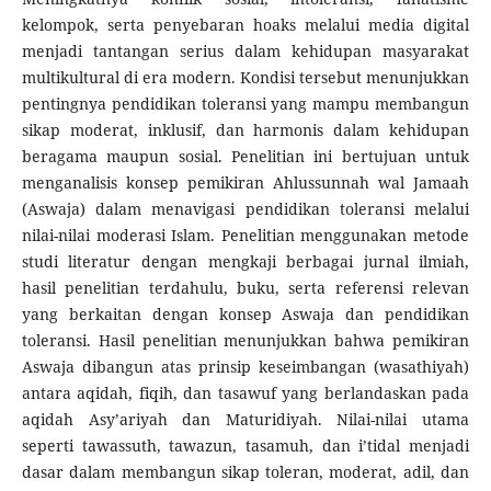
kelompok, serta penyebaran hoaks melalui media digital
menjadi tantangan serius dalam kehidupan masyarakat
multikultural di era modern. Kondisi tersebut menunjukkan
pentingnya pendidikan toleransi yang mampu membangun
sikap moderat, inklusif, dan harmonis dalam kehidupan
beragama maupun sosial. Penelitian ini bertujuan untuk
menganalisis konsep pemikiran Ahlussunnah wal Jamaah
(Aswaja) dalam menavigasi pendidikan toleransi melalui
nilai-nilai moderasi Islam. Penelitian menggunakan metode
studi literatur dengan mengkaji berbagai jurnal ilmiah,
hasil penelitian terdahulu, buku, serta referensi relevan
yang berkaitan dengan konsep Aswaja dan pendidikan
toleransi. Hasil penelitian menunjukkan bahwa pemikiran
Aswaja dibangun atas prinsip keseimbangan (wasathiyah)
antara aqidah, fiqih, dan tasawuf yang berlandaskan pada
aqidah Asy’ariyah dan Maturidiyah. Nilai-nilai utama
seperti tawassuth, tawazun, tasamuh, dan i’tidal menjadi
dasar dalam membangun sikap toleran, moderat, adil, dan