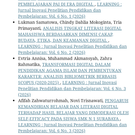
PEMBELAJARAN PAI DI ERA DIGITAL
,
LEARNING :
Jurnal Inovasi Penelitian Pendidikan dan
Pembelajaran: Vol. 6 No. 1 (2026)
Lukman Samatowa, Chindy Dahlia Mokoginta, Tria
Primayanti,
ANALISIS TINGKAT LITERASI DIGITAL
MAHASISWA BERDASARKAN DIMENSI CAKAP,
BUDAYA, ETIKA, DAN KEAMANAN DIGITAL
,
LEARNING : Jurnal Inovasi Penelitian Pendidikan dan
Pembelajaran: Vol. 6 No. 2 (2026)
Evtria Annisa, Muhammad Akmansyah, Zahra
Rahmatika,
TRANSFORMASI DIGITAL DALAM
PENDIDIKAN AGAMA ISLAM DAN PEMBENTUKAN
KARAKTER: ANALISIS BIBLIOMETRIK BERBASIS
SCOPUS (2020-2025)
,
LEARNING : Jurnal Inovasi
Penelitian Pendidikan dan Pembelajaran: Vol. 6 No. 3
(2026)
Afifah Zahwaturrohmah, Novi Trisnawati,
PENGARUH
KEMANDIRIAN BELAJAR DAN LITERASI DIGITAL
TERHADAP HASIL BELAJAR YANG DIMODERASI OLEH
SELF-EFFICACY PADA SISWA SMK N 1 SURABAYA
,
LEARNING : Jurnal Inovasi Penelitian Pendidikan dan
Pembelajaran: Vol. 6 No. 3 (2026)