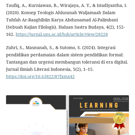
Taufiq, A., Kurniawan, B., Wirajaya, A. Y., & Istadiyantha, I.
(2020). Konsep Teologis Ahlusunah Waljamaah Dalam
Tuhfah Ar-Raaghibiin Karya Abdussamad Al-Palimbani
(Sebuah Kajian Filologis). Haluan Sastra Budaya, 4(2), 152-
162.
https://jurnal.uns.ac.id/hsb/article/view/28228
Zuhri, S., Masnunah, S., & Sutomo, S. (2024). Integrasi
pendidikan perdamaian dalam sistem pendidikan formal:
Tantangan dan urgensi membangun toleransi di era digital.
Jurnal Ilmiah Literasi Indonesia, 5(2), 1–15.
https://doi.org/10.63822/87fxmx42