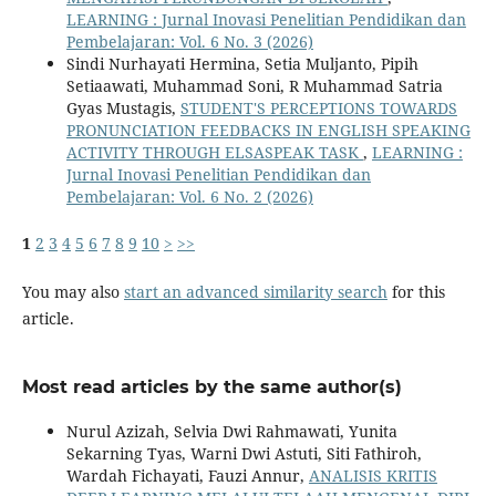
LEARNING : Jurnal Inovasi Penelitian Pendidikan dan
Pembelajaran: Vol. 6 No. 3 (2026)
Sindi Nurhayati Hermina, Setia Muljanto, Pipih
Setiaawati, Muhammad Soni, R Muhammad Satria
Gyas Mustagis,
STUDENT'S PERCEPTIONS TOWARDS
PRONUNCIATION FEEDBACKS IN ENGLISH SPEAKING
ACTIVITY THROUGH ELSASPEAK TASK
,
LEARNING :
Jurnal Inovasi Penelitian Pendidikan dan
Pembelajaran: Vol. 6 No. 2 (2026)
1
2
3
4
5
6
7
8
9
10
>
>>
You may also
start an advanced similarity search
for this
article.
Most read articles by the same author(s)
Nurul Azizah, Selvia Dwi Rahmawati, Yunita
Sekarning Tyas, Warni Dwi Astuti, Siti Fathiroh,
Wardah Fichayati, Fauzi Annur,
ANALISIS KRITIS