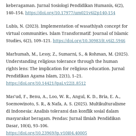
keberagaman. Jurnal Sosiologi Pendidikan Humanis, 6(2),
140–154.
https://doi.org/10.17977/um021v6i2p140-154
Lubis, N. (2023). Implementation of wasathiyah concept for
virtual communities. Islam Transformatif: Journal of Islamic
Studies, 6(2), 109–121.
https://doi.org/10.30983/it.v6i2.5946
Marhumah, M., Lessy, Z., Sumarni, S., & Rohman, M. (2025).
Understanding religious tolerance through the human
rights lens: The implication for religious education. Jurnal
Pendidikan Agama Islam, 22(1), 1–21.
https://doi.org/10.14421/jpai.v22i1.8512
Mas’ud, F., Benu, A., Loo, W. R., Angul, K. D., Bria, E. A.,
Soemowinoto, S. R., & Nafa, A. S. (2025). Multikulturalisme
di Indonesia: Analisis toleransi dan konflik sosial dalam
masyarakat beragam. Pendas: Jurnal Ilmiah Pendidikan
Dasar, 10(4), 93–106.
https://doi.org/10.23969/jp.v10i04.40005