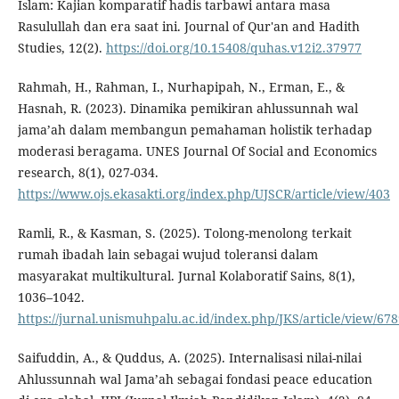
Islam: Kajian komparatif hadis tarbawi antara masa
Rasulullah dan era saat ini. Journal of Qur'an and Hadith
Studies, 12(2).
https://doi.org/10.15408/quhas.v12i2.37977
Rahmah, H., Rahman, I., Nurhapipah, N., Erman, E., &
Hasnah, R. (2023). Dinamika pemikiran ahlussunnah wal
jama’ah dalam membangun pemahaman holistik terhadap
moderasi beragama. UNES Journal Of Social and Economics
research, 8(1), 027-034.
https://www.ojs.ekasakti.org/index.php/UJSCR/article/view/403
Ramli, R., & Kasman, S. (2025). Tolong-menolong terkait
rumah ibadah lain sebagai wujud toleransi dalam
masyarakat multikultural. Jurnal Kolaboratif Sains, 8(1),
1036–1042.
https://jurnal.unismuhpalu.ac.id/index.php/JKS/article/view/67
Saifuddin, A., & Quddus, A. (2025). Internalisasi nilai-nilai
Ahlussunnah wal Jama’ah sebagai fondasi peace education