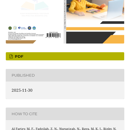
PDF
PUBLISHED
2025-11-30
HOW TO CITE
Al Farizy, M. F., Fadzilah, Z. N., Nurazizah, N., Raya, M. K. J., Rizky, N.