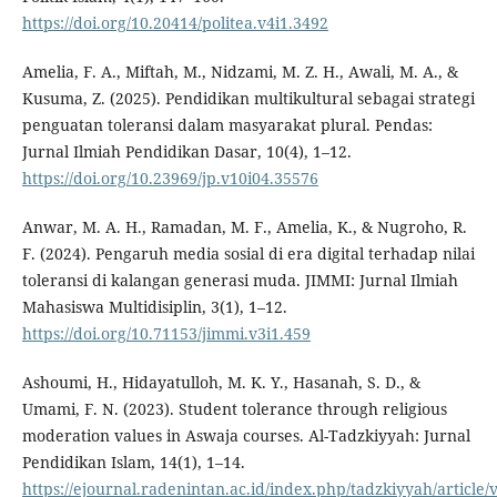
https://doi.org/10.20414/politea.v4i1.3492
Amelia, F. A., Miftah, M., Nidzami, M. Z. H., Awali, M. A., &
Kusuma, Z. (2025). Pendidikan multikultural sebagai strategi
penguatan toleransi dalam masyarakat plural. Pendas:
Jurnal Ilmiah Pendidikan Dasar, 10(4), 1–12.
https://doi.org/10.23969/jp.v10i04.35576
Anwar, M. A. H., Ramadan, M. F., Amelia, K., & Nugroho, R.
F. (2024). Pengaruh media sosial di era digital terhadap nilai
toleransi di kalangan generasi muda. JIMMI: Jurnal Ilmiah
Mahasiswa Multidisiplin, 3(1), 1–12.
https://doi.org/10.71153/jimmi.v3i1.459
Ashoumi, H., Hidayatulloh, M. K. Y., Hasanah, S. D., &
Umami, F. N. (2023). Student tolerance through religious
moderation values in Aswaja courses. Al-Tadzkiyyah: Jurnal
Pendidikan Islam, 14(1), 1–14.
https://ejournal.radenintan.ac.id/index.php/tadzkiyyah/article