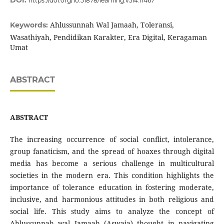
DOI:
https://doi.org/10.51878/learning.v5i4.11467
Ahlussunnah Wal Jamaah, Toleransi,
Keywords:
Wasathiyah, Pendidikan Karakter, Era Digital, Keragaman
Umat
ABSTRACT
ABSTRACT
The increasing occurrence of social conflict, intolerance,
group fanaticism, and the spread of hoaxes through digital
media has become a serious challenge in multicultural
societies in the modern era. This condition highlights the
importance of tolerance education in fostering moderate,
inclusive, and harmonious attitudes in both religious and
social life. This study aims to analyze the concept of
Ahlussunnah wal Jamaah (Aswaja) thought in navigating