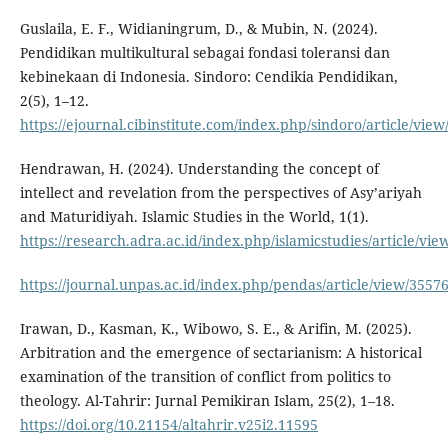
Guslaila, E. F., Widianingrum, D., & Mubin, N. (2024).
Pendidikan multikultural sebagai fondasi toleransi dan
kebinekaan di Indonesia. Sindoro: Cendikia Pendidikan,
2(5), 1–12.
https://ejournal.cibinstitute.com/index.php/sindoro/article/view
Hendrawan, H. (2024). Understanding the concept of
intellect and revelation from the perspectives of Asy’ariyah
and Maturidiyah. Islamic Studies in the World, 1(1).
https://research.adra.ac.id/index.php/islamicstudies/article/vie
https://journal.unpas.ac.id/index.php/pendas/article/view/3557
Irawan, D., Kasman, K., Wibowo, S. E., & Arifin, M. (2025).
Arbitration and the emergence of sectarianism: A historical
examination of the transition of conflict from politics to
theology. Al-Tahrir: Jurnal Pemikiran Islam, 25(2), 1–18.
https://doi.org/10.21154/altahrir.v25i2.11595