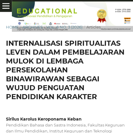
HOME
/
ARCHIVES
/
VOL. 6 NO. 3 (2026)
/
Articles
INTERNALISASI SPIRITUALITAS
LEVEN DALAM PEMBELAJARAN
MULOK DI LEMBAGA
PERSEKOLAHAN
BINAWIRAWAN SEBAGAI
WUJUD PENGUATAN
PENDIDIKAN KARAKTER
Sirilus Karolus Keroponama Keban
Pendidikan Bahasa dan Sastra Indonesia, Fakultas Keguruan
dan Ilmu Pendidikan, Institut Keguruan dan Teknologi