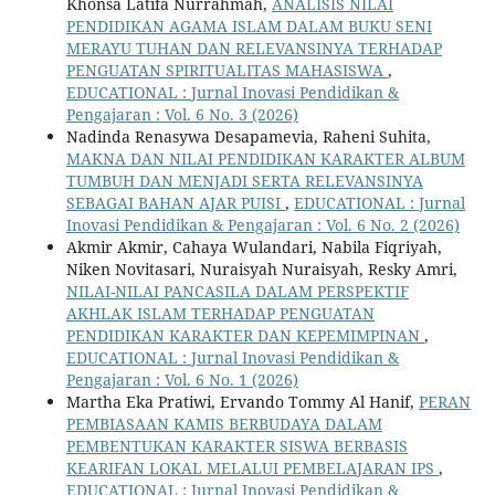
Khonsa Latifa Nurrahmah,
ANALISIS NILAI
PENDIDIKAN AGAMA ISLAM DALAM BUKU SENI
MERAYU TUHAN DAN RELEVANSINYA TERHADAP
PENGUATAN SPIRITUALITAS MAHASISWA
,
EDUCATIONAL : Jurnal Inovasi Pendidikan &
Pengajaran : Vol. 6 No. 3 (2026)
Nadinda Renasywa Desapamevia, Raheni Suhita,
MAKNA DAN NILAI PENDIDIKAN KARAKTER ALBUM
TUMBUH DAN MENJADI SERTA RELEVANSINYA
SEBAGAI BAHAN AJAR PUISI
,
EDUCATIONAL : Jurnal
Inovasi Pendidikan & Pengajaran : Vol. 6 No. 2 (2026)
Akmir Akmir, Cahaya Wulandari, Nabila Fiqriyah,
Niken Novitasari, Nuraisyah Nuraisyah, Resky Amri,
NILAI-NILAI PANCASILA DALAM PERSPEKTIF
AKHLAK ISLAM TERHADAP PENGUATAN
PENDIDIKAN KARAKTER DAN KEPEMIMPINAN
,
EDUCATIONAL : Jurnal Inovasi Pendidikan &
Pengajaran : Vol. 6 No. 1 (2026)
Martha Eka Pratiwi, Ervando Tommy Al Hanif,
PERAN
PEMBIASAAN KAMIS BERBUDAYA DALAM
PEMBENTUKAN KARAKTER SISWA BERBASIS
KEARIFAN LOKAL MELALUI PEMBELAJARAN IPS
,
EDUCATIONAL : Jurnal Inovasi Pendidikan &