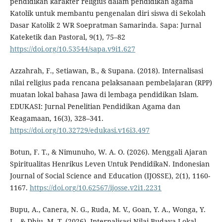
pendidikan karakter religius dalam pendidikan agama
Katolik untuk membantu pengenalan diri siswa di Sekolah
Dasar Katolik 2 WR Soepratman Samarinda. Sapa: Jurnal
Kateketik dan Pastoral, 9(1), 75–82
https://doi.org/10.53544/sapa.v9i1.627
Azzahrah, F., Setiawan, B., & Supana. (2018). Internalisasi
nilai religius pada rencana pelaksanaan pembelajaran (RPP)
muatan lokal bahasa Jawa di lembaga pendidikan Islam.
EDUKASI: Jurnal Penelitian Pendidikan Agama dan
Keagamaan, 16(3), 328–341.
https://doi.org/10.32729/edukasi.v16i3.497
Botun, F. T., & Nimunuho, W. A. O. (2026). Menggali Ajaran
Spiritualitas Henrikus Leven Untuk PendidikaN. Indonesian
Journal of Social Science and Education (IJOSSE), 2(1), 1160-
1167.
https://doi.org/10.62567/ijosse.v2i1.2231
Bupu, A., Canera, N. G., Ruda, M. V., Goan, Y. A., Wonga, Y.
L., & Dhiu, M. T. (2026). Internalisasi Nilai Budaya Lokal