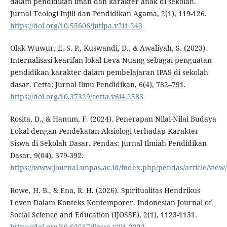
dalam pendidikan iman dan karakter anak di sekolah.
Jurnal Teologi Injili dan Pendidikan Agama, 2(1), 119-126.
https://doi.org/10.55606/jutipa.v2i1.243
Olak Wuwur, E. S. P., Kuswandi, D., & Awaliyah, S. (2023).
Internalisasi kearifan lokal Leva Nuang sebagai penguatan
pendidikan karakter dalam pembelajaran IPAS di sekolah
dasar. Cetta: Jurnal Ilmu Pendidikan, 6(4), 782–791.
https://doi.org/10.37329/cetta.v6i4.2583
Rosita, D., & Hanum, F. (2024). Penerapan Nilai-Nilai Budaya
Lokal dengan Pendekatan Aksiologi terhadap Karakter
Siswa di Sekolah Dasar. Pendas: Jurnal Ilmiah Pendidikan
Dasar, 9(04), 379-392.
https://www.journal.unpas.ac.id/index.php/pendas/article/view
Rowe, H. B., & Ena, R. H. (2026). Spiritualitas Hendrikus
Leven Dalam Konteks Kontemporer. Indonesian Journal of
Social Science and Education (IJOSSE), 2(1), 1123-1131.
https://doi.org/10.62567/ijosse.v2i1.2223