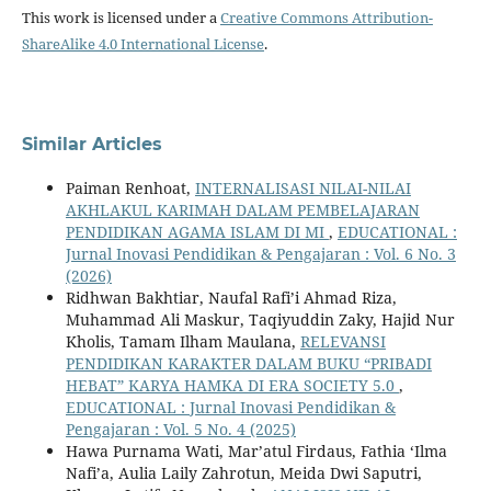
This work is licensed under a
Creative Commons Attribution-
ShareAlike 4.0 International License
.
Similar Articles
Paiman Renhoat,
INTERNALISASI NILAI-NILAI
AKHLAKUL KARIMAH DALAM PEMBELAJARAN
PENDIDIKAN AGAMA ISLAM DI MI
,
EDUCATIONAL :
Jurnal Inovasi Pendidikan & Pengajaran : Vol. 6 No. 3
(2026)
Ridhwan Bakhtiar, Naufal Rafi’i Ahmad Riza,
Muhammad Ali Maskur, Taqiyuddin Zaky, Hajid Nur
Kholis, Tamam Ilham Maulana,
RELEVANSI
PENDIDIKAN KARAKTER DALAM BUKU “PRIBADI
HEBAT” KARYA HAMKA DI ERA SOCIETY 5.0
,
EDUCATIONAL : Jurnal Inovasi Pendidikan &
Pengajaran : Vol. 5 No. 4 (2025)
Hawa Purnama Wati, Mar’atul Firdaus, Fathia ‘Ilma
Nafi’a, Aulia Laily Zahrotun, Meida Dwi Saputri,