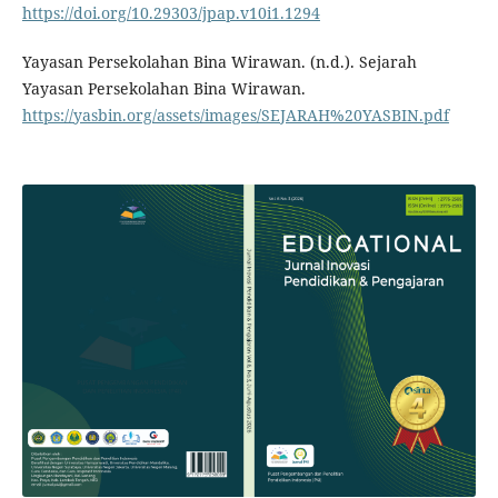
https://doi.org/10.29303/jpap.v10i1.1294
Yayasan Persekolahan Bina Wirawan. (n.d.). Sejarah
Yayasan Persekolahan Bina Wirawan.
https://yasbin.org/assets/images/SEJARAH%20YASBIN.pdf