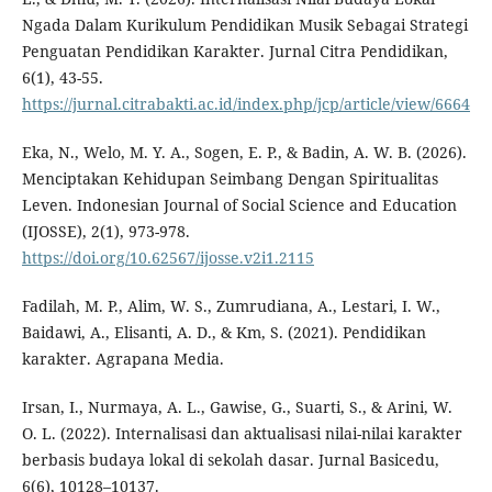
Ngada Dalam Kurikulum Pendidikan Musik Sebagai Strategi
Penguatan Pendidikan Karakter. Jurnal Citra Pendidikan,
6(1), 43-55.
https://jurnal.citrabakti.ac.id/index.php/jcp/article/view/6664
Eka, N., Welo, M. Y. A., Sogen, E. P., & Badin, A. W. B. (2026).
Menciptakan Kehidupan Seimbang Dengan Spiritualitas
Leven. Indonesian Journal of Social Science and Education
(IJOSSE), 2(1), 973-978.
https://doi.org/10.62567/ijosse.v2i1.2115
Fadilah, M. P., Alim, W. S., Zumrudiana, A., Lestari, I. W.,
Baidawi, A., Elisanti, A. D., & Km, S. (2021). Pendidikan
karakter. Agrapana Media.
Irsan, I., Nurmaya, A. L., Gawise, G., Suarti, S., & Arini, W.
O. L. (2022). Internalisasi dan aktualisasi nilai-nilai karakter
berbasis budaya lokal di sekolah dasar. Jurnal Basicedu,
6(6), 10128–10137.