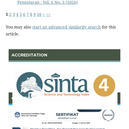
Pengajaran : Vol. 6 No. 3 (2026)
1
2
3
4
5
6
7
8
9
10
>
>>
You may also
start an advanced similarity search
for this
article.
ACCREDITATION
CERTIFICATE OF SINTA