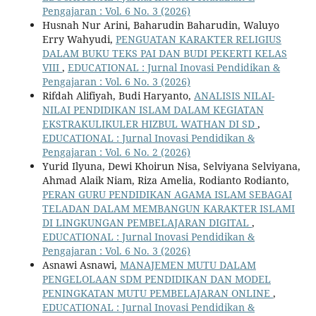
Pengajaran : Vol. 6 No. 3 (2026)
Husnah Nur Arini, Baharudin Baharudin, Waluyo
Erry Wahyudi,
PENGUATAN KARAKTER RELIGIUS
DALAM BUKU TEKS PAI DAN BUDI PEKERTI KELAS
VIII
,
EDUCATIONAL : Jurnal Inovasi Pendidikan &
Pengajaran : Vol. 6 No. 3 (2026)
Rifdah Alifiyah, Budi Haryanto,
ANALISIS NILAI-
NILAI PENDIDIKAN ISLAM DALAM KEGIATAN
EKSTRAKULIKULER HIZBUL WATHAN DI SD
,
EDUCATIONAL : Jurnal Inovasi Pendidikan &
Pengajaran : Vol. 6 No. 2 (2026)
Yurid Ilyuna, Dewi Khoirun Nisa, Selviyana Selviyana,
Ahmad Alaik Niam, Riza Amelia, Rodianto Rodianto,
PERAN GURU PENDIDIKAN AGAMA ISLAM SEBAGAI
TELADAN DALAM MEMBANGUN KARAKTER ISLAMI
DI LINGKUNGAN PEMBELAJARAN DIGITAL
,
EDUCATIONAL : Jurnal Inovasi Pendidikan &
Pengajaran : Vol. 6 No. 3 (2026)
Asnawi Asnawi,
MANAJEMEN MUTU DALAM
PENGELOLAAN SDM PENDIDIKAN DAN MODEL
PENINGKATAN MUTU PEMBELAJARAN ONLINE
,
EDUCATIONAL : Jurnal Inovasi Pendidikan &