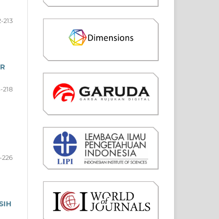
-213
UR
-218
-226
SIH