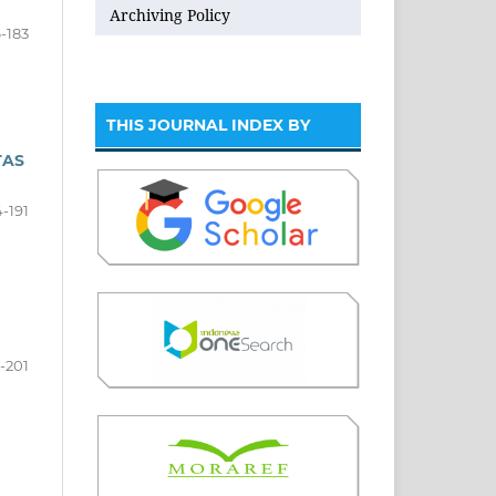
Archiving Policy
-183
THIS JOURNAL INDEX BY
TAS
4-191
-201