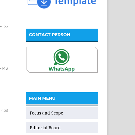
5-133
CONTACT PERSON
-143
MAIN MENU
-153
Focus and Scope
Editorial Board