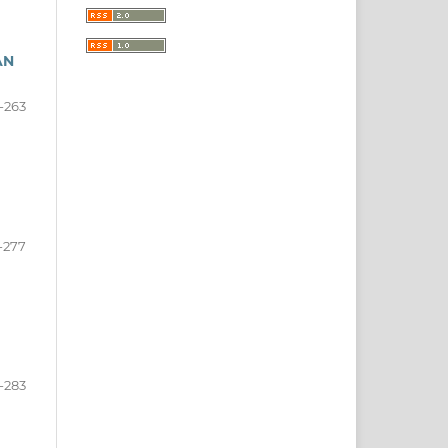
AN
-263
-277
-283