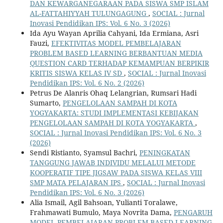
DAN KEWARGANEGARAAN PADA SISWA SMP ISLAM
AL-FATTAHIYYAH TULUNGAGUNG
,
SOCIAL : Jurnal
Inovasi Pendidikan IPS: Vol. 6 No. 3 (2026)
Ida Ayu Wayan Aprilia Cahyani, Ida Ermiana, Asri
Fauzi,
EFEKTIVITAS MODEL PEMBELAJARAN
PROBLEM BASED LEARNING BERBANTUAN MEDIA
QUESTION CARD TERHADAP KEMAMPUAN BERPIKIR
KRITIS SISWA KELAS IV SD
,
SOCIAL : Jurnal Inovasi
Pendidikan IPS: Vol. 6 No. 2 (2026)
Petrus De Alanris Ohaq Lelangrian, Rumsari Hadi
Sumarto,
PENGELOLAAN SAMPAH DI KOTA
YOGYAKARTA: STUDI IMPLEMENTASI KEBIJAKAN
PENGELOLAAN SAMPAH DI KOTA YOGYAKARTA
,
SOCIAL : Jurnal Inovasi Pendidikan IPS: Vol. 6 No. 3
(2026)
Sendi Ristianto, Syamsul Bachri,
PENINGKATAN
TANGGUNG JAWAB INDIVIDU MELALUI METODE
KOOPERATIF TIPE JIGSAW PADA SISWA KELAS VIII
SMP MATA PELAJARAN IPS
,
SOCIAL : Jurnal Inovasi
Pendidikan IPS: Vol. 6 No. 3 (2026)
Alia Ismail, Agil Bahsoan, Yulianti Toralawe,
Frahmawati Bumulo, Maya Novrita Dama,
PENGARUH
MODEL PEMBELAJARAN PROBLEM BASED LEARNING