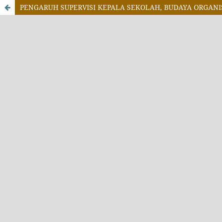
PENGARUH SUPERVISI KEPALA SEKOLAH, BUDAYA ORGANIS