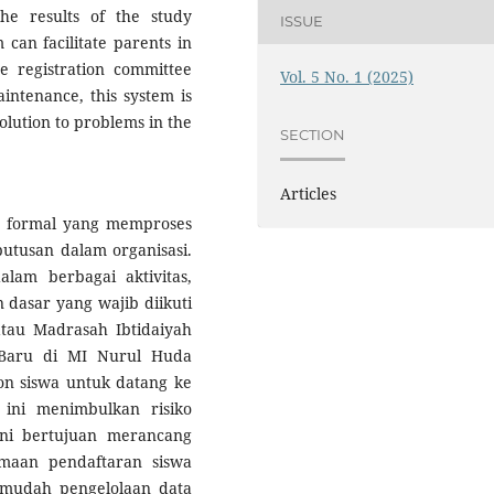
he results of the study
ISSUE
 can facilitate parents in
he registration committee
Vol. 5 No. 1 (2025)
intenance, this system is
olution to problems in the
SECTION
Articles
r formal yang memproses
utusan dalam organisasi.
lam berbagai aktivitas,
 dasar yang wajib diikuti
atau Madrasah Ibtidaiyah
 Baru di MI Nurul Huda
on siswa untuk datang ke
 ini menimbulkan risiko
ini bertujuan merancang
imaan pendaftaran siswa
mudah pengelolaan data