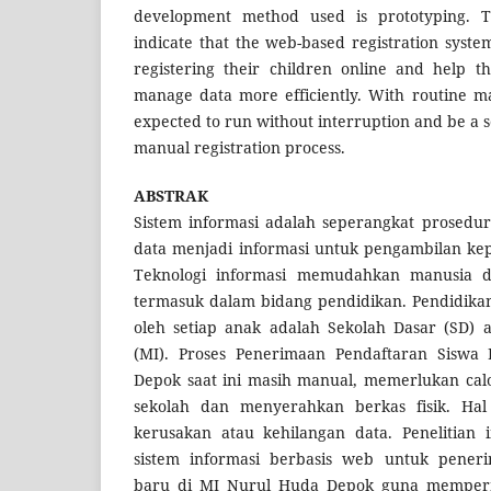
development method used is prototyping. T
indicate that the web-based registration system
registering their children online and help t
manage data more efficiently. With routine ma
expected to run without interruption and be a s
manual registration process.
ABSTRAK
Sistem informasi adalah seperangkat prosedu
data menjadi informasi untuk pengambilan kep
Teknologi informasi memudahkan manusia da
termasuk dalam bidang pendidikan. Pendidikan
oleh setiap anak adalah Sekolah Dasar (SD) 
(MI). Proses Penerimaan Pendaftaran Siswa
Depok saat ini masih manual, memerlukan cal
sekolah dan menyerahkan berkas fisik. Hal
kerusakan atau kehilangan data. Penelitian 
sistem informasi berbasis web untuk pener
baru di MI Nurul Huda Depok guna memper