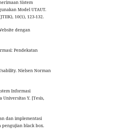
Penerimaan Sistem
ggunakan Model UTAUT.
TIIK), 10(1), 123-132.
Website dengan
ormasi: Pendekatan
o Usability. Nielsen Norman
istem Informasi
niversitas Y. [Tesis,
gan dan implementasi
 pengujian black box.