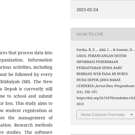
2025-02-24
HOW TO CITE
Fariha, R. Z. ., Akil, I. ., & Irawati, D. .
res that process data into
(2025). PERANCANGAN SISTEM
anization. Information
INFORMASI PENERIMAAN
ious activities, including
PENDAFTARAN SISWA BARU
 must be followed by every
BERBASIS WEB PADA MI NURUL
HUDA DEPOK JAWA BARAT.
Ibtidaiyah (MI). The New
CENDEKIA: Jurnal Ilmu Pengetahua
 Depok is currently still
5
(1), 330–337.
ome to school and submit
https://doi.org/10.51878/cendekia.v5i1
or loss. This study aims to
4513
w student registration at
More Citation Formats
ate the management of
mation. Research methods
ure studies. The software