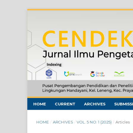
HOME
CURRENT
ARCHIVES
SUBMISS
HOME
/
ARCHIVES
/
VOL. 5 NO. 1 (2025)
/
Articles