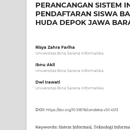
PERANCANGAN SISTEM I
PENDAFTARAN SISWA BA
HUDA DEPOK JAWA BAR
Risya Zahra Fariha
Universitas Bina Sarana Informatika
Ibnu Akil
Universitas Bina Sarana Informatika
Dwi Irawati
Universitas Bina Sarana Informatika
DOI:
https://doi.org/10.51878/cendekia.v5i1.4513
Sistem Informasi, Teknologi Inform
Keywords: