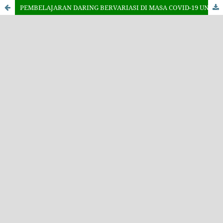
PEMBELAJARAN DARING BERVARIASI DI MASA COVID-19 UNTUK MENINGKATKAN KEAKTIFAN PESERTA DIDIK SMPN 4 MATARAM