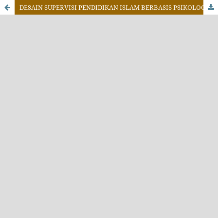
DESAIN SUPERVISI PENDIDIKAN ISLAM BERBASIS PSIKOLOGI DALAM MENINGKATKAN KUALITAS PEMBELAJARAN