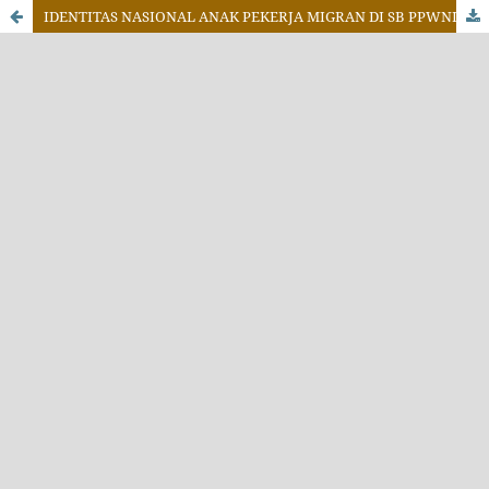
IDENTITAS NASIONAL ANAK PEKERJA MIGRAN DI SB PPWNI KLANG SELANGOR, MALAYSIA, INDONESIA, BUGIS ?