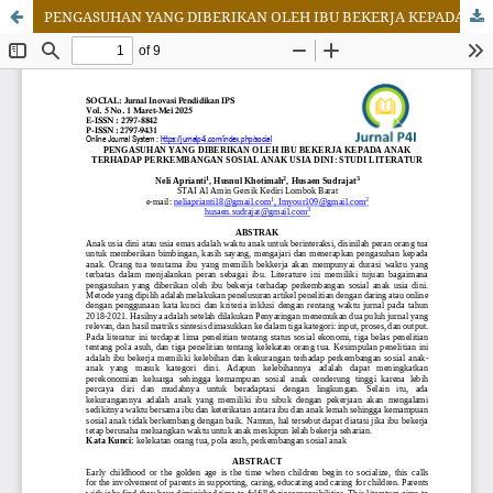
PENGASUHAN YANG DIBERIKAN OLEH IBU BEKERJA KEPADA ANAK TERHADAP PERKEMBANGAN SOSIAL ANAK USIA DINI: STUDI LITERATUR