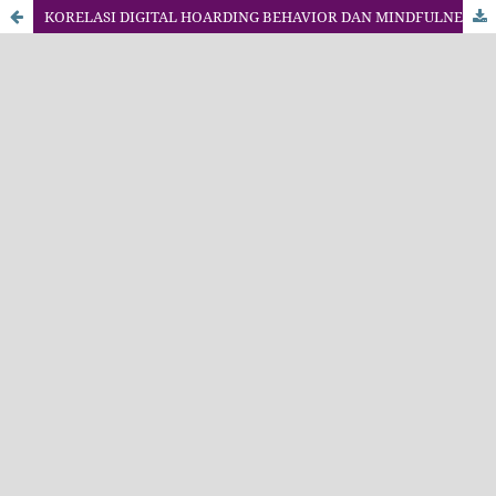
KORELASI DIGITAL HOARDING BEHAVIOR DAN MINDFULNESS PADA GURU DI JAKARTA