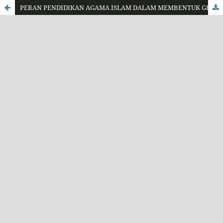
PERAN PENDIDIKAN AGAMA ISLAM DALAM MEMBENTUK GENERASI ANTI KORUPSI DI ERA DIGITAL