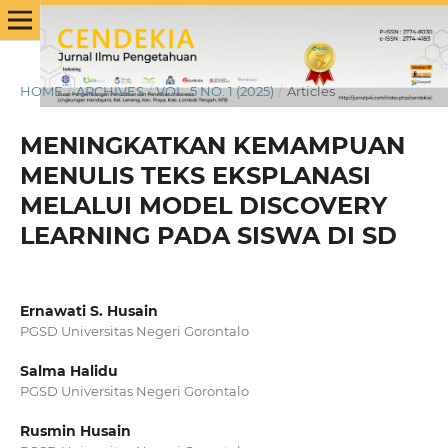
HOME
/
ARCHIVES
/
VOL. 5 NO. 1 (2025)
/
Articles
MENINGKATKAN KEMAMPUAN
MENULIS TEKS EKSPLANASI
MELALUI MODEL DISCOVERY
LEARNING PADA SISWA DI SD
Ernawati S. Husain
PGSD Universitas Negeri Gorontalo
Salma Halidu
PGSD Universitas Negeri Gorontalo
Rusmin Husain