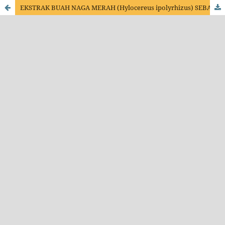
EKSTRAK BUAH NAGA MERAH (Hylocereus ipolyrhizus) SEBAGAI PENGGANTI EOSIN PADA PEWARNAAN SEDIAAN SITOLOGI EPITEL MUKOSA MULUT